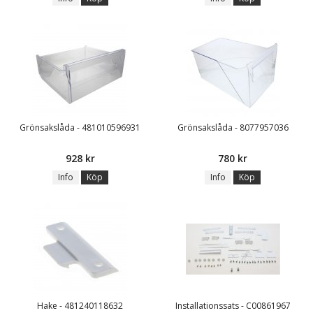
Grönsakslåda - 481010596931
Grönsakslåda - 8077957036
928 kr
780 kr
Info
Köp
Info
Köp
Hake - 481240118632
Installationssats - C00861967