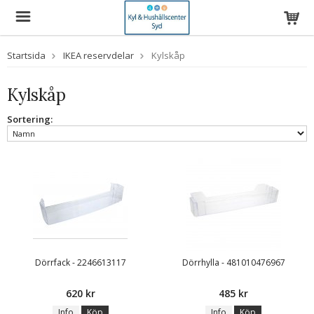
Startsida
IKEA reservdelar
Kylskåp
Kylskåp
Sortering:
Dörrfack - 2246613117
Dörrhylla - 481010476967
620 kr
485 kr
Info
Köp
Info
Köp