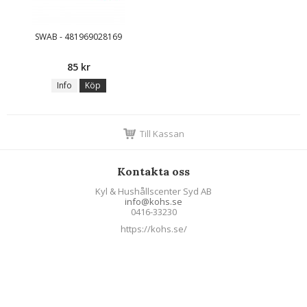
SWAB - 481969028169
85 kr
Info
Köp
Till Kassan
Kontakta oss
Kyl & Hushållscenter Syd AB
info@kohs.se
0416-33230
https://kohs.se/