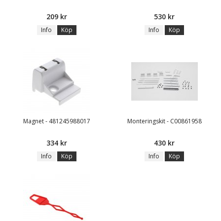
209 kr
530 kr
Info
Köp
Info
Köp
Magnet - 481245988017
Monteringskit - C00861958
334 kr
430 kr
Info
Köp
Info
Köp