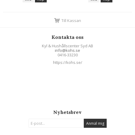
Till Kassan
Kontakta oss
Kyl & Hushållscenter Syd AB
info@kohs.se
0416-33230
https://kohs.se/
Nyhetsbrev
Anmäl mig