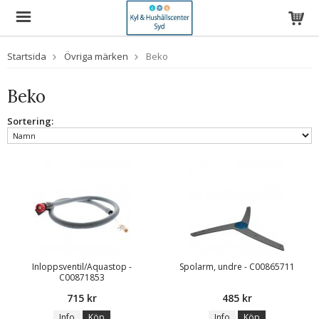
Startsida
Övriga märken
Beko
Beko
Sortering:
Inloppsventil/Aquastop -
Spolarm, undre - C00865711
C00871853
715 kr
485 kr
Info
Köp
Info
Köp