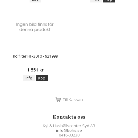
Kolfilter HF-3010 - 921999
1 551 kr
Info
Köp
Till Kassan
Kontakta oss
Kyl & Hushållscenter Syd AB
info@kohs.se
0416-33230