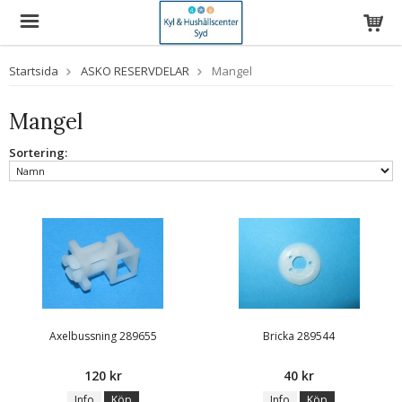
Startsida
ASKO RESERVDELAR
Mangel
Mangel
Sortering:
Axelbussning 289655
Bricka 289544
120 kr
40 kr
Info
Köp
Info
Köp