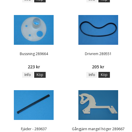
Bussning 289664
Drivrem 289551
223 kr
205 kr
Info
Köp
Info
Köp
Fjäder - 289637
Gångjärn mangel höger 289667