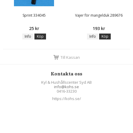
Sprint 334045
Vajer för mangelduk 289676
25 kr
193 kr
Info
Köp
Info
Köp
Till Kassan
Kontakta oss
Kyl & Hushållscenter Syd AB
info@kohs.se
0416-33230
https://kohs.se/