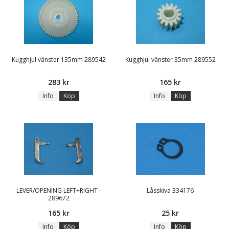
Kugghjul vänster 135mm 289542
Kugghjul vänster 35mm 289552
283 kr
165 kr
Info
Köp
Info
Köp
LEVER/OPENING LEFT+RIGHT -
Låsskiva 334176
289672
165 kr
25 kr
Info
Köp
Info
Köp