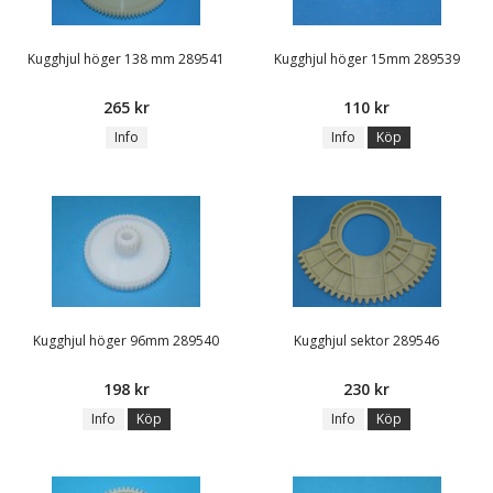
Kugghjul höger 138 mm 289541
Kugghjul höger 15mm 289539
265 kr
110 kr
Info
Info
Köp
Kugghjul höger 96mm 289540
Kugghjul sektor 289546
198 kr
230 kr
Info
Köp
Info
Köp