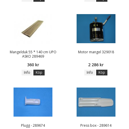
Mangelduk 55 * 140 cm UPO
Motor mangel 329018
ASKO 289469
360 kr
2 286 kr
Info
Köp
Info
Köp
Plugg - 289674
Press box - 289614