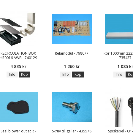
RECIRCULATION BOX
Relämodul - 798077
Rör 1000mm 222
HR0016 AWB - 740129
735437
4 835 kr
1 260 kr
1 085 k
Info
Köp
Info
Köp
Info
Kö
Seal blower outlet R -
Skruv till galler - 435578
Spiskabel - Q