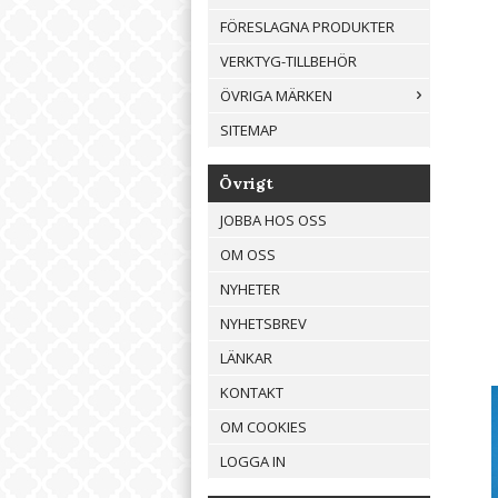
FÖRESLAGNA PRODUKTER
VERKTYG-TILLBEHÖR
ÖVRIGA MÄRKEN
SITEMAP
Övrigt
JOBBA HOS OSS
OM OSS
NYHETER
NYHETSBREV
LÄNKAR
KONTAKT
OM COOKIES
LOGGA IN