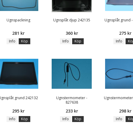
Ugnspackning
Ugnsplåt djup 242135
Ugnsplåt grund 
281 kr
360 kr
275 kr
Info
Köp
Info
Köp
Info
Kö
Ugnsplåt grund 242132
Ugnstermometer -
Ugnstermometer
827638
295 kr
233 kr
298 kr
Info
Köp
Info
Köp
Info
Kö