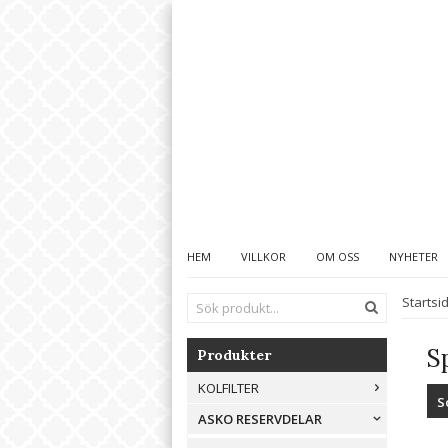
HEM
VILLKOR
OM OSS
NYHETER
Startsi
S
Produkter
KOLFILTER
S
ASKO RESERVDELAR