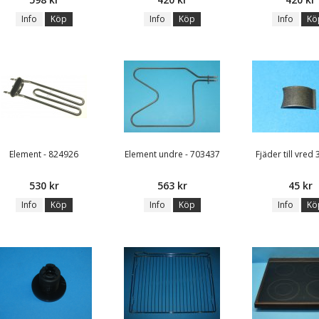
Info
Köp
Info
Köp
Info
Kö
Element - 824926
Element undre - 703437
Fjäder till vred
530 kr
563 kr
45 kr
Info
Köp
Info
Köp
Info
Kö