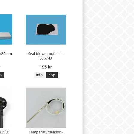
x89mm -
Seal blower outlet L -
856743
r
195 kr
p
Info
Köp
142505
Temperatursensor -