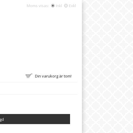
Moms visas:
Inkl
Exkl
Din varukorg är tom!
agd