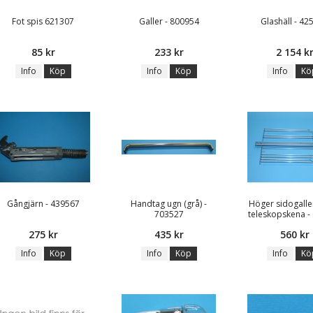
Fot spis 621307
Galler - 800954
Glashäll - 42
85 kr
233 kr
2 154 k
Info
Köp
Info
Köp
Info
Kö
Gångjärn - 439567
Handtag ugn (grå) -
Höger sidogaller
703527
teleskopskena -
275 kr
435 kr
560 kr
Info
Köp
Info
Köp
Info
Kö