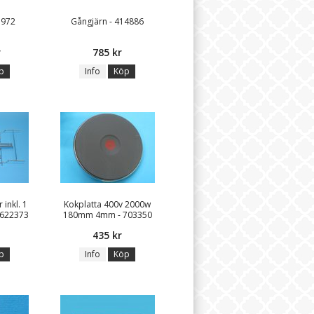
5972
Gångjärn - 414886
r
785 kr
p
Info
Köp
 inkl. 1
Kokplatta 400v 2000w
 622373
180mm 4mm - 703350
435 kr
p
Info
Köp