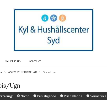
NYHETSBREV
KONTAKT
da
ASKO RESERVDELAR
Spis/Ugn
pis/Ugn
ortering:
Namn
Pris stigande
Pris fallande
Senast inl