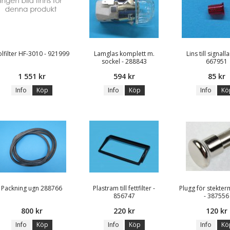
olfilter HF-3010 - 921999
Lamglas komplett m.
Lins till signal
sockel - 288843
667951
1 551 kr
594 kr
85 kr
Info
Köp
Info
Köp
Info
Kö
Packning ugn 288766
Plastram till fettfilter -
Plugg för stekte
856747
- 387556
800 kr
220 kr
120 kr
Info
Köp
Info
Köp
Info
Kö