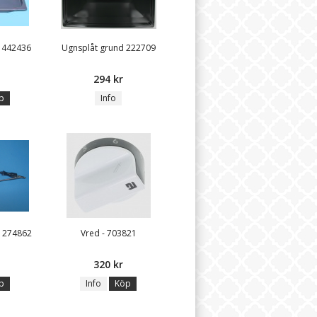
- 442436
Ugnsplåt grund 222709
294 kr
p
Info
 274862
Vred - 703821
320 kr
p
Info
Köp