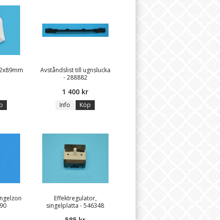
222x89mm
Avståndslist till ugnslucka
- 288882
1 400 kr
p
Info
Köp
ingelzon
Effektregulator,
090
singelplatta - 546348
585 kr