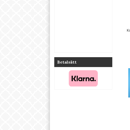
K
Betalsätt