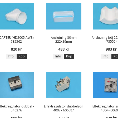
DAPTER (HD2005 AWB) -
Anslutning 80mm
Anslutning böj 
735562
222x89mm
- 735554
820 kr
483 kr
983 kr
Info
Köp
Info
Köp
Info
Kö
Effektregulator dubbel -
Effektregulator dubbelzon
Effektregulator s
546376
400v - 606087
400v - 606
598 kr
420 kr
420 kr