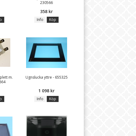
230566
358 kr
p
Info
Köp
lett m.
Ugnslucka yttre - 655325
864
1 098 kr
p
Info
Köp