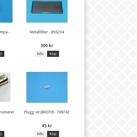
lampa -
Metallfilter - 856234
390 kr
p
Info
Köp
rmometer
Plugg, vit (BK070) - 709742
45 kr
p
Info
Köp