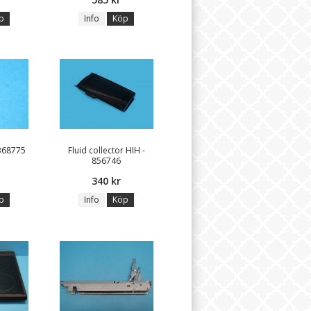
p
Info
Köp
 368775
Fluid collector HIH -
856746
340 kr
p
Info
Köp