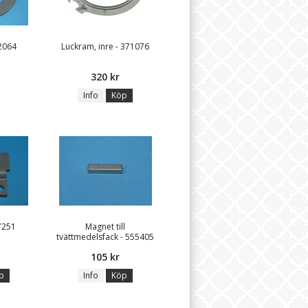
2064
Luckram, inre - 371076
320 kr
Info
Köp
7251
Magnet till
tvättmedelsfack - 555405
105 kr
p
Info
Köp