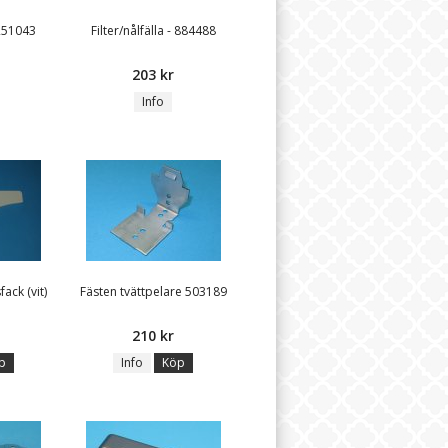
 251043
Filter/nålfälla - 884488
203 kr
Info
ack (vit)
Fästen tvättpelare 503189
210 kr
p
Info
Köp