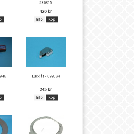
536315
420 kr
p
Info
Köp
0946
Lucklås - 699584
245 kr
p
Info
Köp