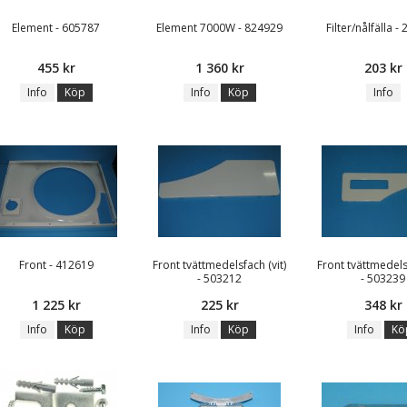
Element - 605787
Element 7000W - 824929
Filter/nålfälla -
455 kr
1 360 kr
203 kr
Info
Köp
Info
Köp
Info
Front - 412619
Front tvättmedelsfach (vit)
Front tvättmedelsf
- 503212
- 503239
1 225 kr
225 kr
348 kr
Info
Köp
Info
Köp
Info
Kö