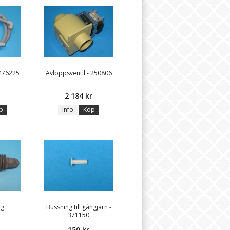
 476225
Avloppsventil - 250806
2 184 kr
p
Info
Köp
ng
Bussning till gångjärn -
371150
150 kr