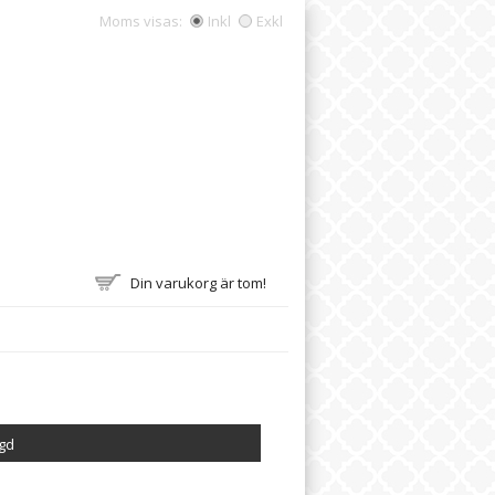
Moms visas:
Inkl
Exkl
Din varukorg är tom!
agd