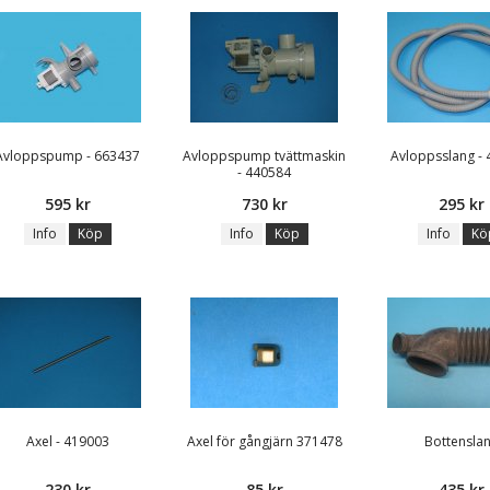
Avloppspump - 663437
Avloppspump tvättmaskin
Avloppsslang -
- 440584
595 kr
730 kr
295 kr
Info
Köp
Info
Köp
Info
Kö
Axel - 419003
Axel för gångjärn 371478
Bottensla
230 kr
85 kr
435 kr