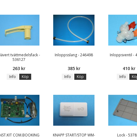
ävert tvättmedelsfack -
Inloppsslang - 246498
Inloppsventil -
536127
263 kr
385 kr
410 kr
Info
Köp
Info
Köp
Info
Kö
INST.KIT COM.BOOKING
KNAPP START/STOP WM-
Lock - 537