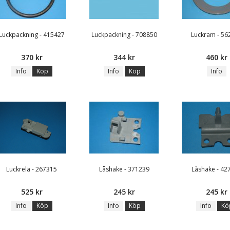
Luckpackning - 415427
Luckpackning - 708850
Luckram - 56
370 kr
344 kr
460 kr
Info
Köp
Info
Köp
Info
Luckrelä - 267315
Låshake - 371239
Låshake - 42
525 kr
245 kr
245 kr
Info
Köp
Info
Köp
Info
Kö