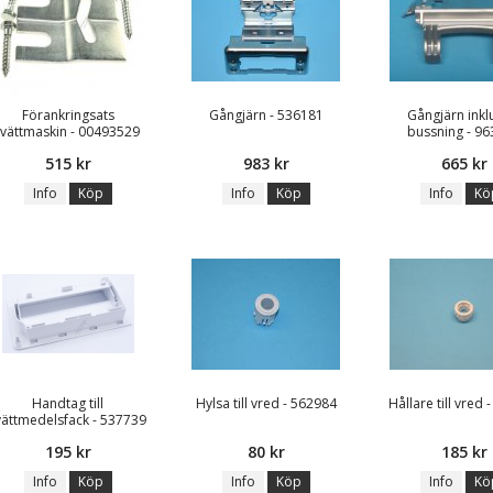
Förankringsats
Gångjärn - 536181
Gångjärn inkl
tvättmaskin - 00493529
bussning - 9
515 kr
983 kr
665 kr
Info
Köp
Info
Köp
Info
Kö
Handtag till
Hylsa till vred - 562984
Hållare till vred
vättmedelsfack - 537739
195 kr
80 kr
185 kr
Info
Köp
Info
Köp
Info
Kö