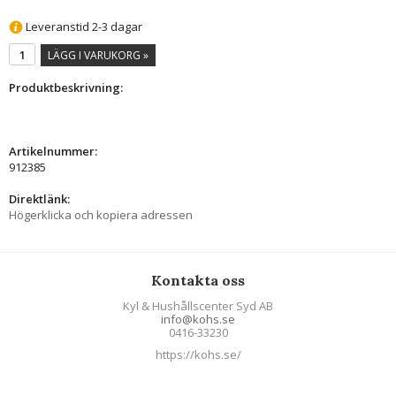
Leveranstid 2-3 dagar
LÄGG I VARUKORG »
Produktbeskrivning:
Artikelnummer:
912385
Direktlänk:
Högerklicka och kopiera adressen
Kontakta oss
Kyl & Hushållscenter Syd AB
info@kohs.se
0416-33230
https://kohs.se/