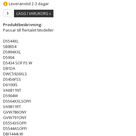
Leveranstid 2-3 dagar
LÄGG I VARUKORG »
Produktbeskrivning:
Passar till flertalet Modeller
D5544XL
SB8654
D5894XXL
D5904
D5434 SOF FS W
D81DA
DWC5926XLS
D5456FSS
D6100IS
VA6811NT
D5904W
D5564XXLSOFFI
VA9811RT
GVW786ONY
GVW791ONY
D55543SOFFI
D5544ASOFFI
DBI1444I.W