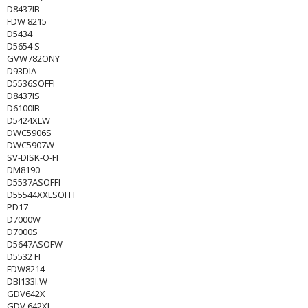
D8437IB
FDW 8215
D5434
D5654 S
GVW782ONY
D93DIA
D5536SOFFI
D8437IS
D6100IB
D5424XLW
DWC5906S
DWC5907W
SV-DISK-O-FI
DM8190
D5537ASOFFI
D55544XXLSOFFI
PD17
D7000W
D7000S
D5647ASOFW
D5532 FI
FDW8214
DBI133I.W
GDV642X
GDV 642XL