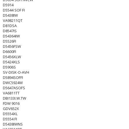
D5914
D5544 SOF FI
D5438IW
VA98211QT
D81DSA
D8547IS
D54364IW
D5526FI
D5456FSW
D6600FI
D5456XLW
D5424XLS
D5906S
SV-DISK-O-AVH
D5894SOFFI
DWC5924W
D5647ASOFS
VA6811TT
DBI133I.W.TW
FDW 9016
GDV652X
D5554XL
D5554 FI
D5438IWNS