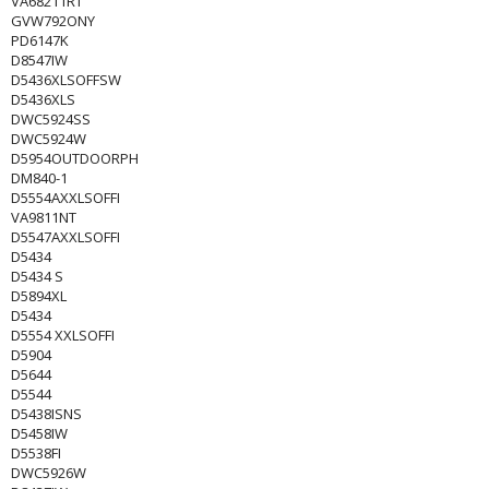
VA68211RT
GVW792ONY
PD6147K
D8547IW
D5436XLSOFFSW
D5436XLS
DWC5924SS
DWC5924W
D5954OUTDOORPH
DM840-1
D5554AXXLSOFFI
VA9811NT
D5547AXXLSOFFI
D5434
D5434 S
D5894XL
D5434
D5554 XXLSOFFI
D5904
D5644
D5544
D5438ISNS
D5458IW
D5538FI
DWC5926W