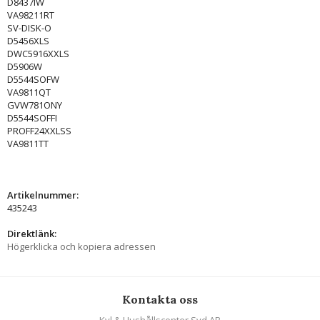
D8437IW
VA98211RT
SV-DISK-O
D5456XLS
DWC5916XXLS
D5906W
D5544SOFW
VA9811QT
GVW781ONY
D5544SOFFI
PROFF24XXLSS
VA9811TT
Artikelnummer:
435243
Direktlänk:
Högerklicka och kopiera adressen
Kontakta oss
Kyl & Hushållscenter Syd AB