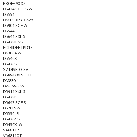
PROFF 90 XXL
D5434 SOF FS W
D5554
DM 890 PRO Avh
D5904 SOF W
D5544
D5644 XXL S
D5438IBNS
ECTRIDENTPD17
D6300AIW
D5546XL
D5436S
SV-DISK-O-SV
D5894XXLSOFFI
DM830-1
DWC5906W
D5914 XXL S
D5438IS
D5647 SOF S
D520FSW
D55364FI
D54364IS
D5436XLW
VA6811RT
VA6811QT