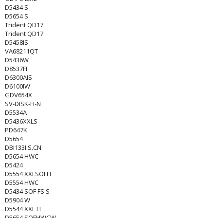
D5434 S
D5654 S
Trident QD17
Trident QD17
D5458IS
VA68211QT
D5436W
D8537FI
D6300AIS
D6100IW
GDV654X
SV-DISK-FI-N
D5534A
D5436XXLS
PD647K
D5654
DBI133I.S.CN
D5654 HWC
D5424
D5554 XXLSOFFI
D5554 HWC
D5434 SOF FS S
D5904 W
D5544 XXL FI
D5654 SOFHWCW