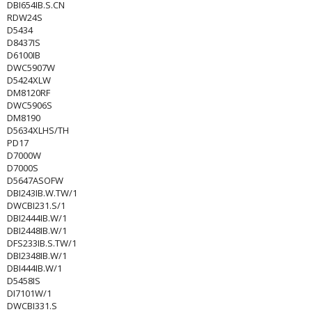
DBI654IB.S.CN
RDW24S
D5434
D8437IS
D6100IB
DWC5907W
D5424XLW
DM8120RF
DWC5906S
DM8190
D5634XLHS/TH
PD17
D7000W
D7000S
D5647ASOFW
DBI243IB.W.TW/1
DWCBI231.S/1
DBI2444IB.W/1
DBI2448IB.W/1
DFS233IB.S.TW/1
DBI2348IB.W/1
DBI444IB.W/1
D5458IS
DI7101W/1
DWCBI331.S