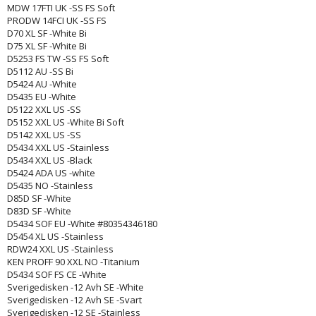
MDW 17FTI UK -SS FS Soft
PRODW 14FCI UK -SS FS
D70 XL SF -White Bi
D75 XL SF -White Bi
D5253 FS TW -SS FS Soft
D5112 AU -SS Bi
D5424 AU -White
D5435 EU -White
D5122 XXL US -SS
D5152 XXL US -White Bi Soft
D5142 XXL US -SS
D5434 XXL US -Stainless
D5434 XXL US -Black
D5424 ADA US -white
D5435 NO -Stainless
D85D SF -White
D83D SF -White
D5434 SOF EU -White #80354346180
D5454 XL US -Stainless
RDW24 XXL US -Stainless
KEN PROFF 90 XXL NO -Titanium
D5434 SOF FS CE -White
Sverigedisken -12 Avh SE -White
Sverigedisken -12 Avh SE -Svart
Sverigedisken -12 SE -Stainless