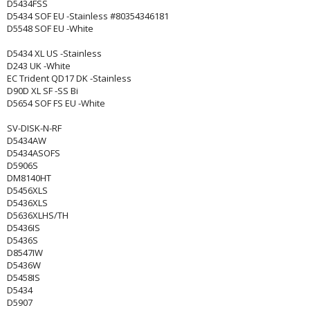
D5434FSS
D5434 SOF EU -Stainless #80354346181
D5548 SOF EU -White
D5434 XL US -Stainless
D243 UK -White
EC Trident QD17 DK -Stainless
D90D XL SF -SS Bi
D5654 SOF FS EU -White
SV-DISK-N-RF
D5434AW
D5434ASOFS
D5906S
DM8140HT
D5456XLS
D5436XLS
D5636XLHS/TH
D5436IS
D5436S
D8547IW
D5436W
D5458IS
D5434
D5907