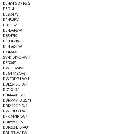
D5434 SOF FS S
D5914
D5904 W
D5438IW
D81DSA
D5456FSW
D8547IS
D54364IW
D5456XLW
D5424XLS
SV-DISK-O-AVH
D5906S
DWC5924W
D5647ASOFS
DWCBI231.W/1
DBI2348IB.B/1
DI7101S/1
DBI444IB.S/1
DBI644MIB.BS/1
DBI2444IB.S/1
DWCBI331.W
DFS244IB.W/1
DBI8557.BS
DBI653IB.S.AU
DBI133I.W.TW