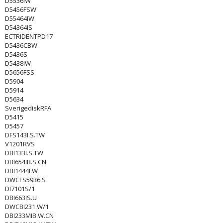
D5536IW
D5456FSW
D55464IW
D54364IS
ECTRIDENTPD17
D5436CBW
D5436S
D5438IW
D5656FSS
D5904
D5914
D5634
SverigediskRFA
D5415
D5457
DFS143I.S.TW
V1201RVS
DBI133I.S.TW
DBI654IB.S.CN
DBI1444I.W
DWCFS5936.S
DI7101S/1
DBI663IS.U
DWCBI231.W/1
DBI233MIB.W.CN