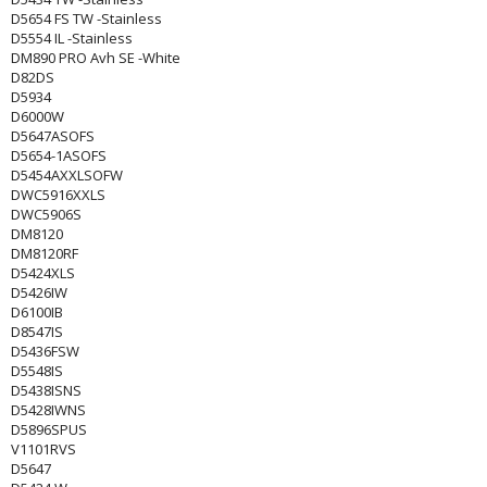
D5654 FS TW -Stainless
D5554 IL -Stainless
DM890 PRO Avh SE -White
D82DS
D5934
D6000W
D5647ASOFS
D5654-1ASOFS
D5454AXXLSOFW
DWC5916XXLS
DWC5906S
DM8120
DM8120RF
D5424XLS
D5426IW
D6100IB
D8547IS
D5436FSW
D5548IS
D5438ISNS
D5428IWNS
D5896SPUS
V1101RVS
D5647