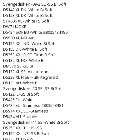
Sverigedisken -09-2 SE -SS Bi Soft
D5142 XL DK -White Bi Soft
D5153 XL DK -White Bi Soft
STR606 XL -White FS Soft
DW7114OXB
D5434 SOF EU -White #8035434180
D5900 XL NO -vit
D5155 XXL NO -White Bi Soft
D5155 DK -White Bi Soft
D5253 XXL FI SE -Titan FI Soft
D5132 XL NO -White Bi
DM570 SE -SS Bi
D5132 XL SE -Vit softener
D5233 XL FI SE -Fullintegrerad
D5131 AU -White Bi
Sverigedisken -10 SE -SS Bi Soft
D5122 IL -SS Bi Soft
D5425 EU -White
D5434 EU -Stainless #803543481
D5914 XXL EU -Stainless
D5434 AU -Stainless
Sverigedisken -11 SE -White Bi Soft
D5253 XXL TH US -SS
D5152 XXL US -SS Bi Soft
D5233 XL US -SS