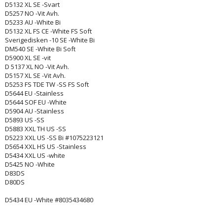
D5132 XL SE -Svart
D5257 NO -Vit Avh.
D5233 AU -White Bi
D5132 XL FS CE -White FS Soft
Sverigedisken -10 SE -White Bi
DM540 SE -White Bi Soft
D5900 XL SE -vit
D 5137 XL NO -Vit Avh.
D5157 XL SE -Vit Avh.
D5253 FS TDE TW -SS FS Soft
D5644 EU -Stainless
D5644 SOF EU -White
D5904 AU -Stainless
D5893 US -SS
D5883 XXL TH US -SS
D5223 XXL US -SS Bi #1075223121
D5654 XXL HS US -Stainless
D5434 XXL US -white
D5425 NO -White
D83DS
D80DS
D5434 EU -White #8035434680