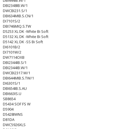
DBI444IB.W/1
DBI2348IB.W/1
DWCBI231.S/1
DBI634MIB.S.CN/1
DI7101S/2
DBI746MIQ.S.TW
D5253 XL DK -White Bi Soft
D5132 XL DK -White Bi Soft
D5142 XL DK -SS Bi Soft
DI6101B/2
DI7101W/2
DW7114OXB
DBI2344IB.S/1
DBI2344IB.W/1
DWCBI2317.W/1
DBI644MIB.S.TW/1
DI6301S/1
DBI654IB.S.AU
DBI663IS.U
SB8654
D5434 SOF FS W
D5904
D5428IWNS
D81DA
DWC5926XLS