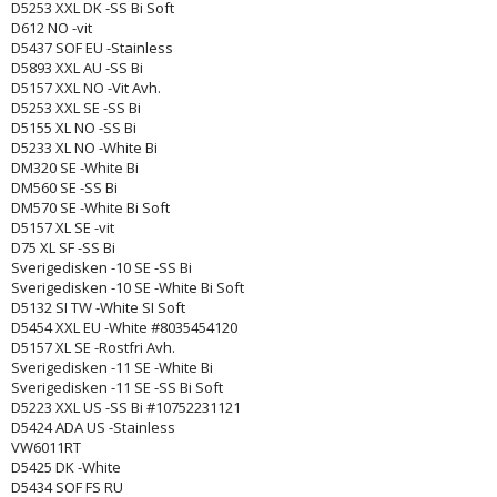
D5253 XXL DK -SS Bi Soft
D612 NO -vit
D5437 SOF EU -Stainless
D5893 XXL AU -SS Bi
D5157 XXL NO -Vit Avh.
D5253 XXL SE -SS Bi
D5155 XL NO -SS Bi
D5233 XL NO -White Bi
DM320 SE -White Bi
DM560 SE -SS Bi
DM570 SE -White Bi Soft
D5157 XL SE -vit
D75 XL SF -SS Bi
Sverigedisken -10 SE -SS Bi
Sverigedisken -10 SE -White Bi Soft
D5132 SI TW -White SI Soft
D5454 XXL EU -White #8035454120
D5157 XL SE -Rostfri Avh.
Sverigedisken -11 SE -White Bi
Sverigedisken -11 SE -SS Bi Soft
D5223 XXL US -SS Bi #10752231121
D5424 ADA US -Stainless
VW6011RT
D5425 DK -White
D5434 SOF FS RU