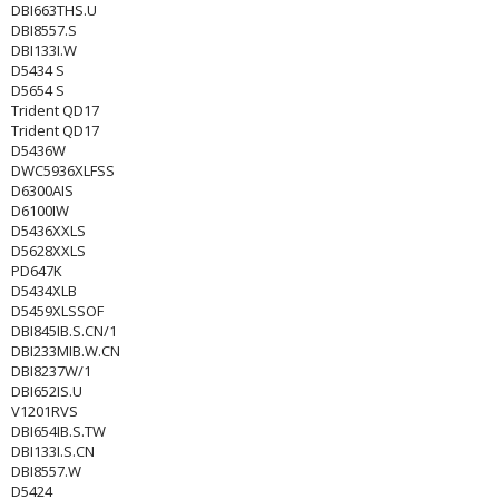
DBI663THS.U
DBI8557.S
DBI133I.W
D5434 S
D5654 S
Trident QD17
Trident QD17
D5436W
DWC5936XLFSS
D6300AIS
D6100IW
D5436XXLS
D5628XXLS
PD647K
D5434XLB
D5459XLSSOF
DBI845IB.S.CN/1
DBI233MIB.W.CN
DBI8237W/1
DBI652IS.U
V1201RVS
DBI654IB.S.TW
DBI133I.S.CN
DBI8557.W
D5424