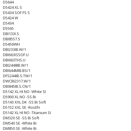
D5644
D5424 XL S
D5434 SOF FS S
D5424 W
D5434
D5565
DBI133I.S
DBI8557.S
D5456WH
DBI233IB.W/1
DBI663ISSOF.U
DBI663THS.U
DBI2448IB.W/1
DBI644MIB.BS/1
DFS244IB.S.TW/1
DWCBI2317.W/1
DBI845IB.S.CN/1
D5142 XL HI NO -White SI
D5900 XL NO -SS Bi
D5143 XXL DK -SS Bi Soft
D5152 XXL SE -Rostfri
D5142 XL HI NO -Titanium SI
DM320 SE -SS Bi Soft
DM540 SE -White Bi
DM850 SE -White Bi