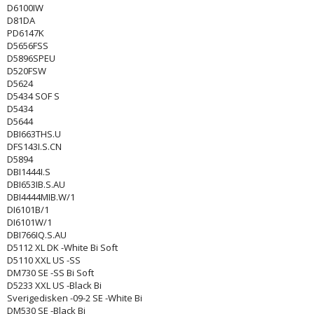
D6100IW
D81DA
PD6147K
D5656FSS
D5896SPEU
D520FSW
D5624
D5434 SOF S
D5434
D5644
DBI663THS.U
DFS143I.S.CN
D5894
DBI1444I.S
DBI653IB.S.AU
DBI4444MIB.W/1
DI6101B/1
DI6101W/1
DBI766IQ.S.AU
D5112 XL DK -White Bi Soft
D5110 XXL US -SS
DM730 SE -SS Bi Soft
D5233 XXL US -Black Bi
Sverigedisken -09-2 SE -White Bi
DM530 SE -Black Bi