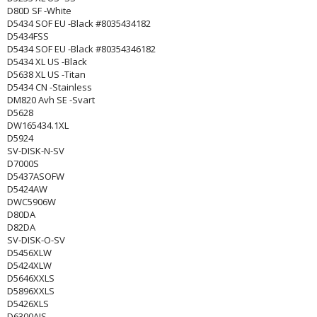
D80D SF -White
D5434 SOF EU -Black #8035434182
D5434FSS
D5434 SOF EU -Black #80354346182
D5434 XL US -Black
D5638 XL US -Titan
D5434 CN -Stainless
DM820 Avh SE -Svart
D5628
DW165434.1XL
D5924
SV-DISK-N-SV
D7000S
D5437ASOFW
D5424AW
DWC5906W
D80DA
D82DA
SV-DISK-O-SV
D5456XLW
D5424XLW
D5646XXLS
D5896XXLS
D5426XLS
D6300AIS