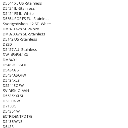
D5644 XL US -Stainless
D5424 IL -Stainless
D5424 FS IL -White
D5654 SOF FS EU -Stainless
Sverigedisken -12 SE -White
DM820 Avh SE -White
DM820 Avh SE -Stainless
D5142 US -Stainless
D82D
D5457 AU -Stainless
DW165454.1XX
DM840-1
D5459XLSSOF
D5434A S
D5434ASOFW
D5434XLS
D5544SOFW
SV-DISK-O-AVH
D5636XXLSHI
D6300AIW
D7100IS
D54364IW
ECTRIDENTPD17E
D5438IWNS
D5438