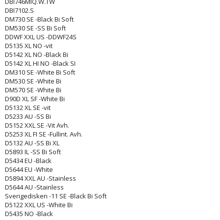
DBI746MIQ.W.TW
DBI7102.S
DM730 SE -Black Bi Soft
DM530 SE -SS Bi Soft
DDWF XXL US -DDWF24S
D5135 XL NO -vit
D5142 XL NO -Black Bi
D5142 XL HI NO -Black SI
DM310 SE -White Bi Soft
DM530 SE -White Bi
DM570 SE -White Bi
D90D XL SF -White Bi
D5132 XL SE -vit
D5233 AU -SS Bi
D5152 XXL SE -Vit Avh.
D5253 XL FI SE -Fullint. Avh.
D5132 AU -SS Bi XL
D5893 IL -SS Bi Soft
D5434 EU -Black
D5644 EU -White
D5894 XXL AU -Stainless
D5644 AU -Stainless
Sverigedisken -11 SE -Black Bi Soft
D5122 XXL US -White Bi
D5435 NO -Black