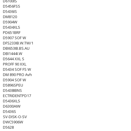
D6100IS
D5456FSS
D5436IS
DM8120
D5904W
D5434XLS
PD651BRF
D5907 SOF W
DFS233IB.W.TW/1
DBI653IB.BS.AU
DBI1444I.W
D5644 XXL S
PROFF 90 XXL
D5434 SOF FS W
DM 890 PRO Avh
D5904 SOF W
D5896SPEU
D5438IBNS
ECTRIDENTPD17
D5436XLS
D6300AIW
D5436S
SV-DISK-O-SV
DWC5906W
D5628