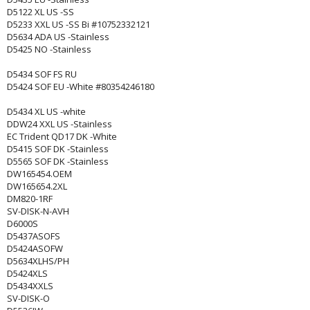
D5122 XL US -SS
D5233 XXL US -SS Bi #10752332121
D5634 ADA US -Stainless
D5425 NO -Stainless
D5434 SOF FS RU
D5424 SOF EU -White #80354246180
D5434 XL US -white
DDW24 XXL US -Stainless
EC Trident QD17 DK -White
D5415 SOF DK -Stainless
D5565 SOF DK -Stainless
DW165454.OEM
DW165654.2XL
DM820-1RF
SV-DISK-N-AVH
D6000S
D5437ASOFS
D5424ASOFW
D5634XLHS/PH
D5424XLS
D5434XXLS
SV-DISK-O