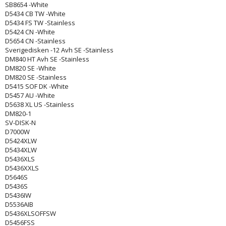
SB8654 -White
D5434 CB TW -White
D5434 FS TW -Stainless
D5424 CN -White
D5654 CN -Stainless
Sverigedisken -12 Avh SE -Stainless
DM840 HT Avh SE -Stainless
DM820 SE -White
DM820 SE -Stainless
D5415 SOF DK -White
D5457 AU -White
D5638 XL US -Stainless
DM820-1
SV-DISK-N
D7000W
D5424XLW
D5434XLW
D5436XLS
D5436XXLS
D5646S
D5436S
D5436IW
D5536AIB
D5436XLSOFFSW
D5456FSS