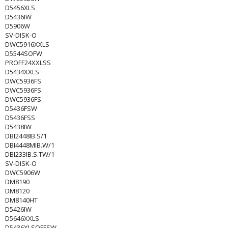
D5456XLS
D5436IW
D5906W
SV-DISK-O
DWC5916XXLS
D5544SOFW
PROFF24XXLSS
D5434XXLS
DWC5936FS
DWC5936FS
DWC5936FS
D5436FSW
D5436FSS
D5438IW
DBI2448IB.S/1
DBI4448MIB.W/1
DBI233IB.S.TW/1
SV-DISK-O
DWC5906W
DM8190
DM8120
DM8140HT
D5426IW
D5646XXLS
D5436XLSOFFSW