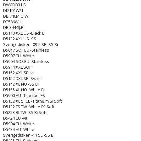
DWCBI331.S
DI7101W/1
DBI746MIQ.W
DT586WU
DBI3444IJ.B
D5110 XXL US -Black Bi
D5132 XXL US -SS
Sverigedisken -09-2 SE -SS Bi
D5647 SOF EU -Stainless
D5907 EU -White
D5904 SOF EU -Stainless
D5914 XXL SOF
D5152 XXL SE -vit
D5152 XXL SE -Svart
D5142 XL NO -SS Bi
D5155 XL NO -White Bi
D5900 AU -Titanium FS
D5152 XL SI CE -Titanium SI Soft
D5132 FS TW -White FS Soft
D5253 BI TW -SS Bi Soft
D5424 EU -vit
D5904 EU -White
D5434 AU -White
Sverigedisken -11 SE -SS Bi
D5435 EU -Stainless