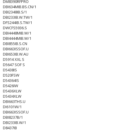
DM8390RFPRO
DBI634MIB.BS.CN/1
DBI2348IB.S/1
DBI233IB.W.TW/1
DFS244IB.S.TW/1
DWCFS5936.S
DBI4448MIB.W/1
DBI4444MIB.W/1
DBI855IB.S.CN
DBI663ISSOF.U
DBI653IB.W.AU
D5914 XXL S
D5647 SOF S
D5438IS
D520FSW
D54364IS
D5426IW
D5436XLW
D5434XLW
DBI663THS.U
DI6101W/1
DBI663ISSOF.U
DBI8237B/1
DBI233IB.W/1
D8437IB