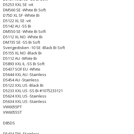
D5253 XXL SE -vit
DM560 SE -White Bi Soft
D75D XL SF -White Bi
D5122 XL SE -vit
D5142 AU -SS Bi
DM550 SE -White Bi Soft
D5112 XL NO -White Bi
DM735 SE -SS Bi Soft
Sverigedisken -10 SE -Black Bi Soft
D5155 XL NO -Black Bi
D5112 AU -White Bi
D5893 XXL IL -SS Bi Soft
D5437 SOF EU -White
D5644 XXL AU -Stainless
D5454 AU -Stainless
D5122 XXL US -Black Bi
D5233 XXL US -SS Bi #1075233121
D5624 XXL US -Stainless
D5634 XXL US -Stainless
VW6055PT
VW6055ST
D85DS
D5434 TW -Stainless