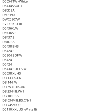
D5654 TW -White
D5434ASOFB
D80DSA
DM8190
DWC5907W
SV-DISK-O-RF
D5436XLW
D5536AIS
D8437IS
D81DSA
D5438IBNS
D5424 S
D5904 SOF W
D5424
D5424
D5434 SOF FS W
D5638 XL HS
DBI133I.S.CN
DBI144I.W
DBI653IB.BS.AU
DBI2344IB.W/1
DI7101BS/2
DBI634MIB.BS.CN/1
DBI745MIQ.S
D5110 XXL US -White Bi