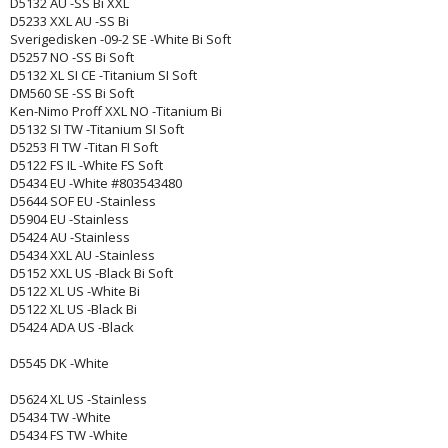
D5132 AU -SS Bi XXL
D5233 XXL AU -SS Bi
Sverigedisken -09-2 SE -White Bi Soft
D5257 NO -SS Bi Soft
D5132 XL SI CE -Titanium SI Soft
DM560 SE -SS Bi Soft
Ken-Nimo Proff XXL NO -Titanium Bi
D5132 SI TW -Titanium SI Soft
D5253 FI TW -Titan FI Soft
D5122 FS IL -White FS Soft
D5434 EU -White #803543480
D5644 SOF EU -Stainless
D5904 EU -Stainless
D5424 AU -Stainless
D5434 XXL AU -Stainless
D5152 XXL US -Black Bi Soft
D5122 XL US -White Bi
D5122 XL US -Black Bi
D5424 ADA US -Black
D5545 DK -White
D5624 XL US -Stainless
D5434 TW -White
D5434 FS TW -White