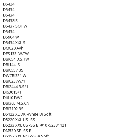
D5424
D5434
D5434
D5438IS
D5437 SOF W
D5434
D5904 W
D5434 XXL S
DM820 Avh
DFS133I.W.TW
DBI654IB.S.TW
DBI144I.S
DBI8557.BS
DWCBI331.W
DBI8237W/1
DBI2444IB.S/1
DI6301S/1
DI6101W/2
DBI365IM.S.CN
DBI7102.BS
D5122 XL DK -White Bi Soft
D5220 XXL US -SS
D5233 XXL US -SS Bi #10752331121
DM530 SE -SS Bi
D5157 XXL NO -SS Bi Soft