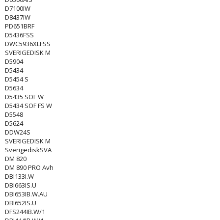
D7100IW
D8437IW
PD651BRF
D5436FSS
DWC5936XLFSS
SVERIGEDISK M
D5904
D5434
D5454 S
D5634
D5435 SOF W
D5434 SOF FS W
D5548
D5624
DDW24S
SVERIGEDISK M
SverigediskSVA
DM 820
DM 890 PRO Avh
DBI133I.W
DBI663IS.U
DBI653IB.W.AU
DBI652IS.U
DFS244IB.W/1