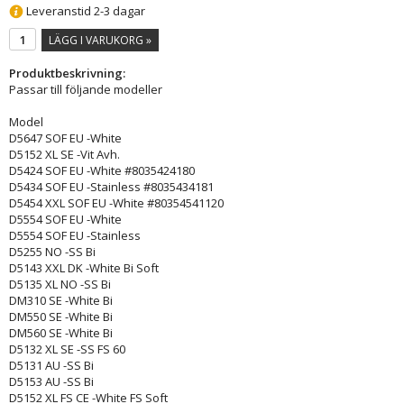
Leveranstid 2-3 dagar
LÄGG I VARUKORG »
Produktbeskrivning:
Passar till följande modeller
Model
D5647 SOF EU -White
D5152 XL SE -Vit Avh.
D5424 SOF EU -White #8035424180
D5434 SOF EU -Stainless #8035434181
D5454 XXL SOF EU -White #80354541120
D5554 SOF EU -White
D5554 SOF EU -Stainless
D5255 NO -SS Bi
D5143 XXL DK -White Bi Soft
D5135 XL NO -SS Bi
DM310 SE -White Bi
DM550 SE -White Bi
DM560 SE -White Bi
D5132 XL SE -SS FS 60
D5131 AU -SS Bi
D5153 AU -SS Bi
D5152 XL FS CE -White FS Soft