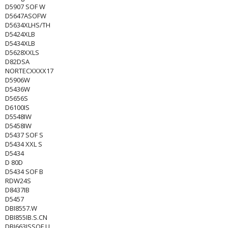
D5907 SOF W
D5647ASOFW
D5634XLHS/TH
D5424XLB
D5434XLB
D5628XXLS
D82DSA
NORTECXXXX17
D5906W
D5436W
D5656S
D6100IS
D5548IW
D5458IW
D5437 SOF S
D5434 XXL S
D5434
D 80D
D5434 SOF B
RDW24S
D8437IB
D5457
DBI8557.W
DBI855IB.S.CN
DBI663ISSOF.U