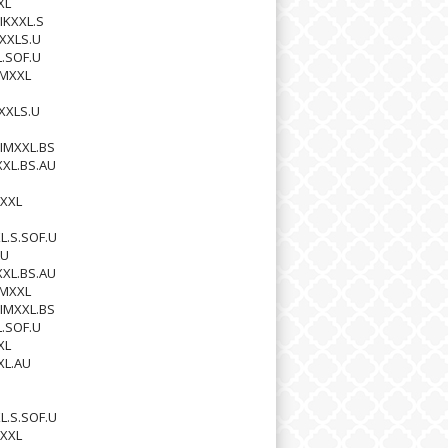
XL
IKXXL.S
XXLS.U
L.SOF.U
MMXXL
XXLS.U
IMXXL.BS
XXL.BS.AU
XXL
L.S.SOF.U
AU
XXL.BS.AU
MMXXL
IMXXL.BS
L.SOF.U
XL
XL.AU
L.S.SOF.U
XXL