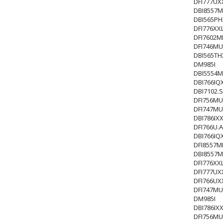
DFI777UX
DBI8557M
DBI565PH
DFI776XX
DFI7602
DFI746MU
DBI565TH
DM985I
DBI5554M
DBI766IQ
DBI7102.S
DFI756MU
DFI747MU
DBI786IXX
DFI766U.
DBI766IQ
DFI8557
DBI8557M
DFI776XX
DFI777UX
DFI766UX
DFI747MU
DM985I
DBI786IXX
DFI756MU