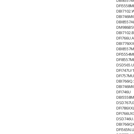
DBI8557M
DFI5558M
DBI7102.
DBI746MI
DBI8557A
DM986BS
DBI7102.
DFI766U.
DBI776IX
DBI8557M
DFI5554
DFI8557
DSD565.U
DFI747U/
DFI757MU
DBI766IQ.
DBI746MI
DFI746U
DBI5558M
DSD767U
DFI786XX
DFI766UX
DSD746U
DBI766IQ
DFI565N.