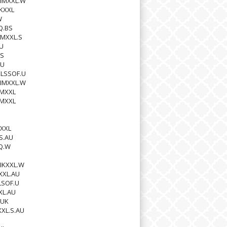
IMXXL.W
KXXL
W
Q.BS
IMXXL.S
U
BS
AU
XLSSOF.U
IMXXL.W
MMXXL
MMXXL
1
XXL
S.AU
Q.W
IKXXL.W
XXL.AU
LSOF.U
XL.AU
.UK
XXL.S.AU
U