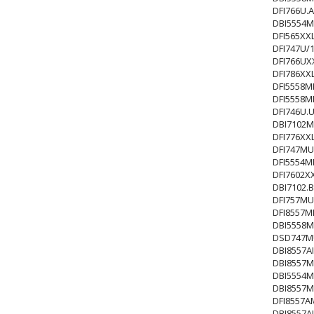
DFI766U.
DBI5554M
DFI565XX
DFI747U/
DFI766UX
DFI786XX
DFI5558M
DFI5558
DFI746U.
DBI7102M
DFI776XX
DFI747MU
DFI5554
DFI7602X
DBI7102.
DFI757MU
DFI8557
DBI5558M
DSD747MU
DBI8557A
DBI8557M
DBI5554M
DBI8557M
DFI8557
DBI8557A