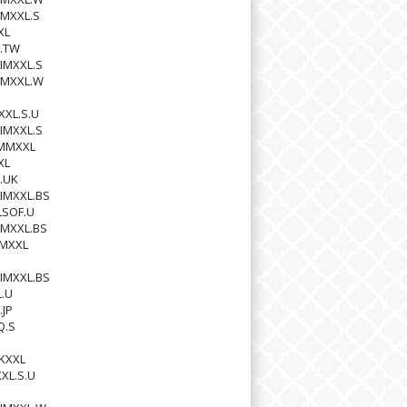
IMXXL.S
XL
.TW
IMXXL.S
IMXXL.W
XXL.S.U
IMXXL.S
AMMXXL
XL
.UK
IMXXL.BS
LSOF.U
IMXXL.BS
MMXXL
IMXXL.BS
L.U
.JP
Q.S
KXXL
XL.S.U