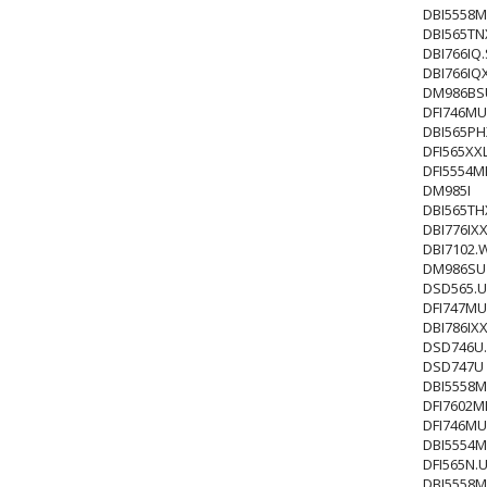
DBI5558M
DBI565TN
DBI766IQ.
DBI766IQ
DM986BS
DFI746MU
DBI565PH
DFI565XX
DFI5554M
DM985I
DBI565TH
DBI776IX
DBI7102.
DM986SU
DSD565.U
DFI747MU
DBI786IXX
DSD746U
DSD747U
DBI5558M
DFI7602
DFI746MU
DBI5554M
DFI565N.
DBI5558M