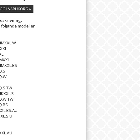
GG I VARUKORG »
eskrivning:
l följande modeller
IMXXL.W
XXL
XL
MMXXL
IMXXL.BS
Q.S
Q.W
Q.S.TW
IKXXL.S
Q.W.TW
Q.BS
XXL.BS.AU
XL.S.U
XXL.AU