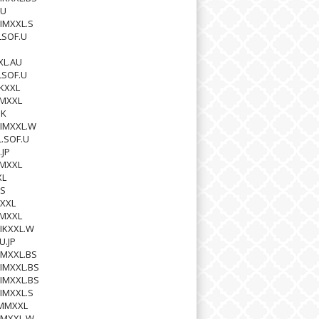
AU
IMXXL.S
LSOF.U
1
XL.AU
LSOF.U
KXXL
MMXXL
UK
IMXXL.W
L.SOF.U
.JP
MMXXL
XL
BS
XXL
MMXXL
IKXXL.W
.JP
IMXXL.BS
IMXXL.BS
IMXXL.BS
IMXXL.S
AMMXXL
IMXXL.W