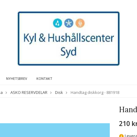
NYHETSBREV
KONTAKT
da
ASKO RESERVDELAR
Disk
Handtag diskkorg - 881918
Handt
210 k
Levera