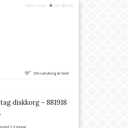
Moms visas:
Inkl
Exkl
Din varukorg är tom!
ag diskkorg - 881918
r
nstid 2-3 dagar