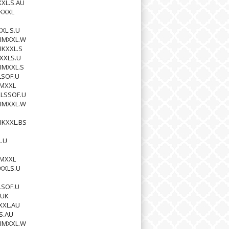
XXL.S.AU
KXXL
XL.S.U
IMXXL.W
IKXXL.S
XXLS.U
IMXXL.S
LSOF.U
MMXXL
XLSSOF.U
IMXXL.W
IKXXL.BS
L.U
MMXXL
XXLS.U
U
LSOF.U
.UK
XXL.AU
S.AU
IMXXL.W