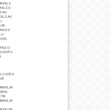
IKXXL.S
XXL.S.U
S.AU
XXL.S.AU
U
.UK
XXLS.U
L.U
KXXL
XXLS.U
XLSSOF.U
W
L.S.SOF.U
.UK
IMXXL.W
MMXXL
.TW
IMXXL.W
U
IKXXL.BS