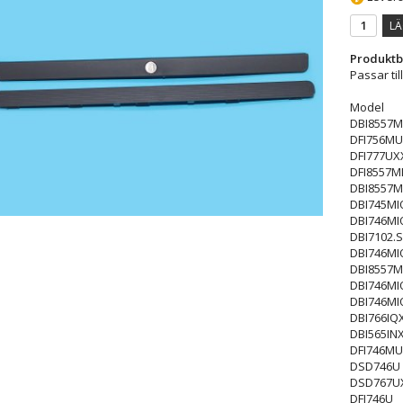
LÄ
Produktb
Passar til
Model
DBI8557M
DFI756MU
DFI777UX
DFI8557
DBI8557M
DBI745MI
DBI746MI
DBI7102.S
DBI746MI
DBI8557M
DBI746MI
DBI746MI
DBI766IQ
DBI565INX
DFI746MU
DSD746U
DSD767U
DFI746U