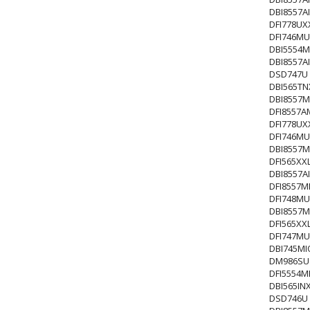
DBI8557A
DFI778UX
DFI746MU
DBI5554M
DBI8557A
DSD747U
DBI565TN
DBI8557M
DFI8557
DFI778UX
DFI746MU
DBI8557M
DFI565XX
DBI8557A
DFI8557
DFI748MU
DBI8557M
DFI565XX
DFI747MU
DBI745MI
DM986SU
DFI5554M
DBI565INX
DSD746U