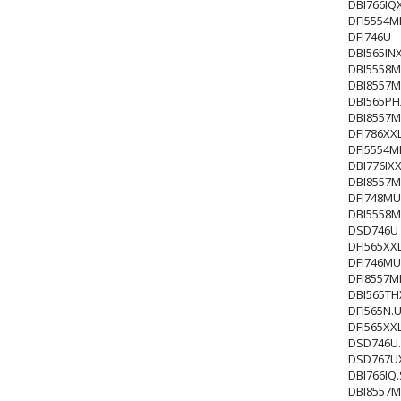
DBI766IQ
DFI5554M
DFI746U
DBI565INX
DBI5558M
DBI8557M
DBI565PH
DBI8557M
DFI786XX
DFI5554
DBI776IX
DBI8557M
DFI748MU
DBI5558M
DSD746U
DFI565XX
DFI746MU
DFI8557
DBI565TH
DFI565N.
DFI565XX
DSD746U
DSD767U
DBI766IQ.
DBI8557M