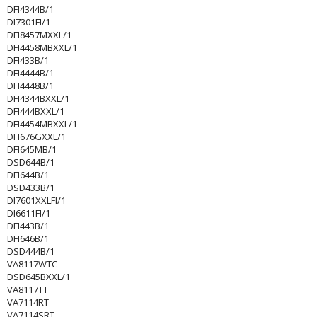
DFI4344B/1
DI7301FI/1
DFI8457MXXL/1
DFI4458MBXXL/1
DFI433B/1
DFI4444B/1
DFI4448B/1
DFI4344BXXL/1
DFI444BXXL/1
DFI4454MBXXL/1
DFI676GXXL/1
DFI645MB/1
DSD644B/1
DFI644B/1
DSD433B/1
DI7601XXLFI/1
DI6611FI/1
DFI443B/1
DFI646B/1
DSD444B/1
VA8117WTC
DSD645BXXL/1
VA8117TT
VA7114RT
VA7114SRT