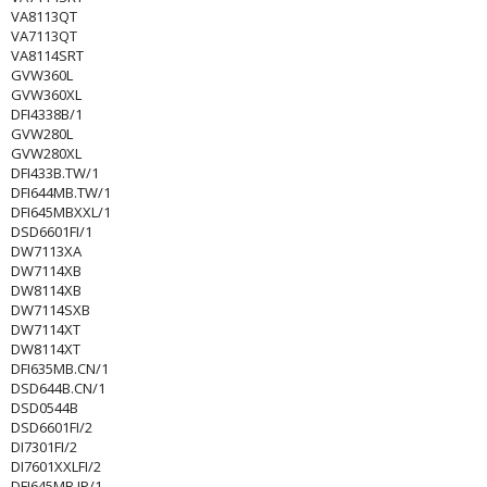
VA8113QT
VA7113QT
VA8114SRT
GVW360L
GVW360XL
DFI4338B/1
GVW280L
GVW280XL
DFI433B.TW/1
DFI644MB.TW/1
DFI645MBXXL/1
DSD6601FI/1
DW7113XA
DW7114XB
DW8114XB
DW7114SXB
DW7114XT
DW8114XT
DFI635MB.CN/1
DSD644B.CN/1
DSD0544B
DSD6601FI/2
DI7301FI/2
DI7601XXLFI/2
DFI645MB.JP/1