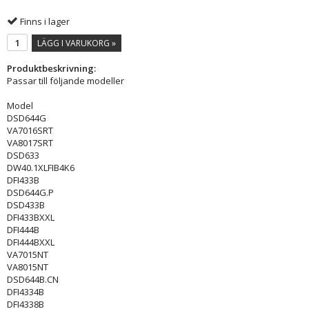
Finns i lager
LÄGG I VARUKORG »
Produktbeskrivning:
Passar till följande modeller
Model
DSD644G
VA7016SRT
VA8017SRT
DSD633
DW40.1XLFIB4K6
DFI433B
DSD644G.P
DSD433B
DFI433BXXL
DFI444B
DFI444BXXL
VA7015NT
VA8015NT
DSD644B.CN
DFI4334B
DFI4338B