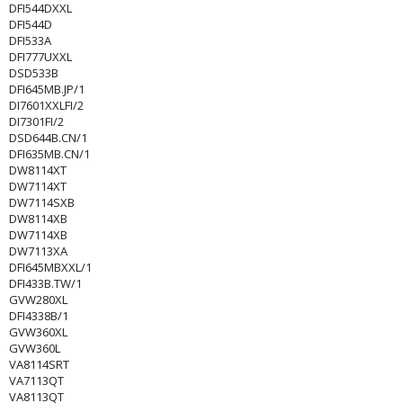
DFI544DXXL
DFI544D
DFI533A
DFI777UXXL
DSD533B
DFI645MB.JP/1
DI7601XXLFI/2
DI7301FI/2
DSD644B.CN/1
DFI635MB.CN/1
DW8114XT
DW7114XT
DW7114SXB
DW8114XB
DW7114XB
DW7113XA
DFI645MBXXL/1
DFI433B.TW/1
GVW280XL
DFI4338B/1
GVW360XL
GVW360L
VA8114SRT
VA7113QT
VA8113QT