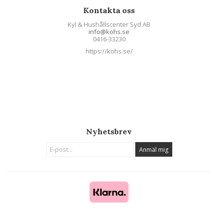
Kontakta oss
Kyl & Hushållscenter Syd AB
info@kohs.se
0416-33230
https://kohs.se/
Nyhetsbrev
Anmäl mig