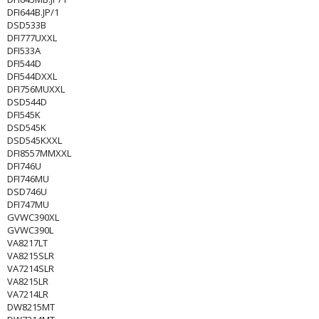
DFI644B.JP/1
DSD533B
DFI777UXXL
DFI533A
DFI544D
DFI544DXXL
DFI756MUXXL
DSD544D
DFI545K
DSD545K
DSD545KXXL
DFI8557MMXXL
DFI746U
DFI746MU
DSD746U
DFI747MU
GVWC390XL
GVWC390L
VA8217LT
VA8215SLR
VA7214SLR
VA8215LR
VA7214LR
DW8215MT