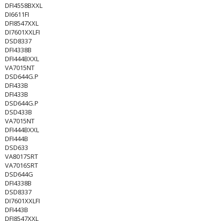
DFI4558BXXL
DI6611FI
DFI8547XXL
DI7601XXLFI
DSD8337
DFI4338B
DFI444BXXL
VA7015NT
DSD644G.P
DFI433B
DFI433B
DSD644G.P
DSD433B
VA7015NT
DFI444BXXL
DFI444B
DSD633
VA8017SRT
VA7016SRT
DSD644G
DFI4338B
DSD8337
DI7601XXLFI
DFI443B
DFI8547XXL