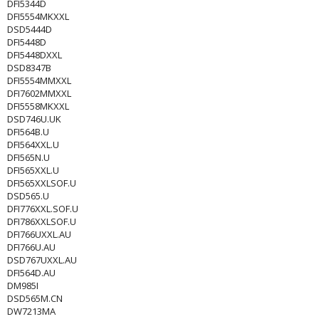
DFI5344D
DFI5554MKXXL
DSD5444D
DFI5448D
DFI5448DXXL
DSD8347B
DFI5554MMXXL
DFI7602MMXXL
DFI5558MKXXL
DSD746U.UK
DFI564B.U
DFI564XXL.U
DFI565N.U
DFI565XXL.U
DFI565XXLSOF.U
DSD565.U
DFI776XXL.SOF.U
DFI786XXLSOF.U
DFI766UXXL.AU
DFI766U.AU
DSD767UXXL.AU
DFI564D.AU
DM985I
DSD565M.CN
DW7213MA