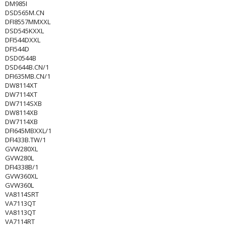
DM985I
DSD565M.CN
DFI8557MMXXL
DSD545KXXL
DFI544DXXL
DFI544D
DSD0544B
DSD644B.CN/1
DFI635MB.CN/1
DW8114XT
DW7114XT
DW7114SXB
DW8114XB
DW7114XB
DFI645MBXXL/1
DFI433B.TW/1
GVW280XL
GVW280L
DFI4338B/1
GVW360XL
GVW360L
VA8114SRT
VA7113QT
VA8113QT
VA7114RT