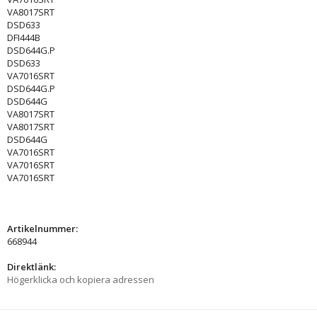
VA8017SRT
DSD633
DFI444B
DSD644G.P
DSD633
VA7016SRT
DSD644G.P
DSD644G
VA8017SRT
VA8017SRT
DSD644G
VA7016SRT
VA7016SRT
VA7016SRT
Artikelnummer:
668944
Direktlänk:
Högerklicka och kopiera adressen