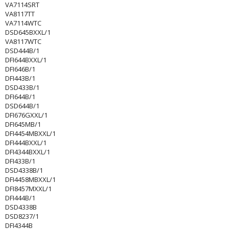
VA7114SRT
VA8117TT
VA7114WTC
DSD645BXXL/1
VA8117WTC
DSD444B/1
DFI644BXXL/1
DFI646B/1
DFI443B/1
DSD433B/1
DFI644B/1
DSD644B/1
DFI676GXXL/1
DFI645MB/1
DFI4454MBXXL/1
DFI444BXXL/1
DFI4344BXXL/1
DFI433B/1
DSD4338B/1
DFI4458MBXXL/1
DFI8457MXXL/1
DFI444B/1
DSD4338B
DSD8237/1
DFI4344B