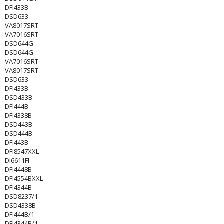
DFI433B
DSD633
VA8017SRT
VA7016SRT
DSD644G
DSD644G
VA7016SRT
VA8017SRT
DSD633
DFI433B
DSD433B
DFI444B
DFI4338B
DSD443B
DSD444B
DFI443B
DFI8547XXL
DI6611FI
DFI4448B
DFI4554BXXL
DFI4344B
DSD8237/1
DSD4338B
DFI444B/1
DFI4344B/1