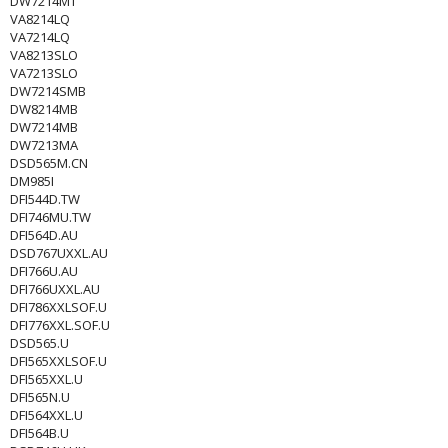
DW7214MT
VA8214LQ
VA7214LQ
VA8213SLO
VA7213SLO
DW7214SMB
DW8214MB
DW7214MB
DW7213MA
DSD565M.CN
DM985I
DFI544D.TW
DFI746MU.TW
DFI564D.AU
DSD767UXXL.AU
DFI766U.AU
DFI766UXXL.AU
DFI786XXLSOF.U
DFI776XXL.SOF.U
DSD565.U
DFI565XXLSOF.U
DFI565XXL.U
DFI565N.U
DFI564XXL.U
DFI564B.U