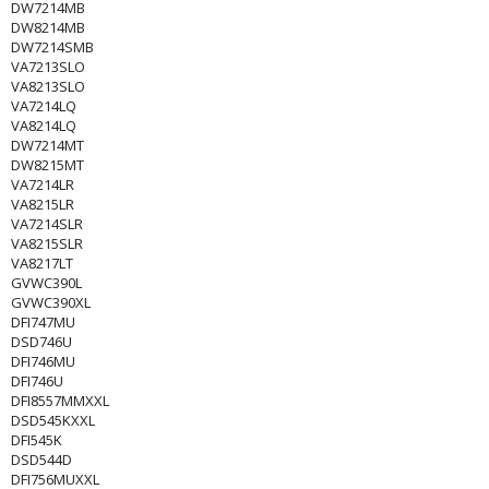
DW7214MB
DW8214MB
DW7214SMB
VA7213SLO
VA8213SLO
VA7214LQ
VA8214LQ
DW7214MT
DW8215MT
VA7214LR
VA8215LR
VA7214SLR
VA8215SLR
VA8217LT
GVWC390L
GVWC390XL
DFI747MU
DSD746U
DFI746MU
DFI746U
DFI8557MMXXL
DSD545KXXL
DFI545K
DSD544D
DFI756MUXXL