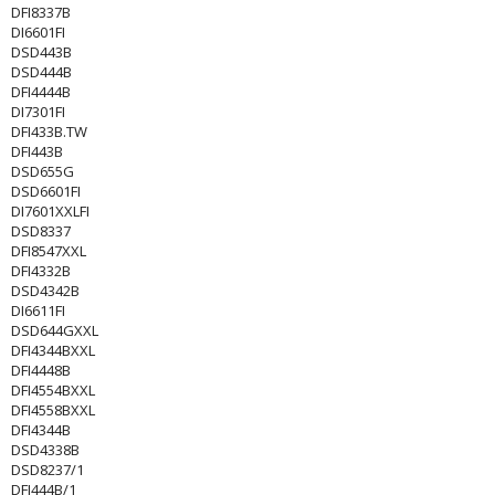
DFI8337B
DI6601FI
DSD443B
DSD444B
DFI4444B
DI7301FI
DFI433B.TW
DFI443B
DSD655G
DSD6601FI
DI7601XXLFI
DSD8337
DFI8547XXL
DFI4332B
DSD4342B
DI6611FI
DSD644GXXL
DFI4344BXXL
DFI4448B
DFI4554BXXL
DFI4558BXXL
DFI4344B
DSD4338B
DSD8237/1
DFI444B/1