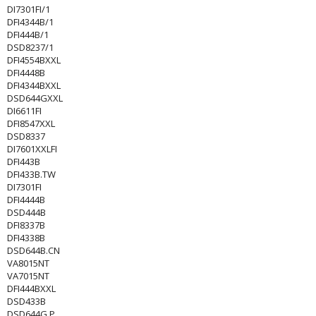
DI7301FI/1
DFI4344B/1
DFI444B/1
DSD8237/1
DFI4554BXXL
DFI4448B
DFI4344BXXL
DSD644GXXL
DI6611FI
DFI8547XXL
DSD8337
DI7601XXLFI
DFI443B
DFI433B.TW
DI7301FI
DFI4444B
DSD444B
DFI8337B
DFI4338B
DSD644B.CN
VA8015NT
VA7015NT
DFI444BXXL
DSD433B
DSD644G.P