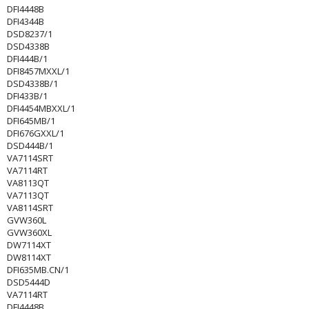
DFI4448B
DFI4344B
DSD8237/1
DSD4338B
DFI444B/1
DFI8457MXXL/1
DSD4338B/1
DFI433B/1
DFI4454MBXXL/1
DFI645MB/1
DFI676GXXL/1
DSD444B/1
VA7114SRT
VA7114RT
VA8113QT
VA7113QT
VA8114SRT
GVW360L
GVW360XL
DW7114XT
DW8114XT
DFI635MB.CN/1
DSD5444D
VA7114RT
DFI4448B