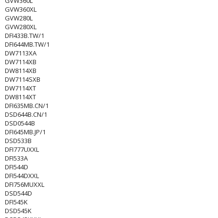
GVW360L
GVW360XL
GVW280L
GVW280XL
DFI433B.TW/1
DFI644MB.TW/1
DW7113XA
DW7114XB
DW8114XB
DW7114SXB
DW7114XT
DW8114XT
DFI635MB.CN/1
DSD644B.CN/1
DSD0544B
DFI645MB.JP/1
DSD533B
DFI777UXXL
DFI533A
DFI544D
DFI544DXXL
DFI756MUXXL
DSD544D
DFI545K
DSD545K