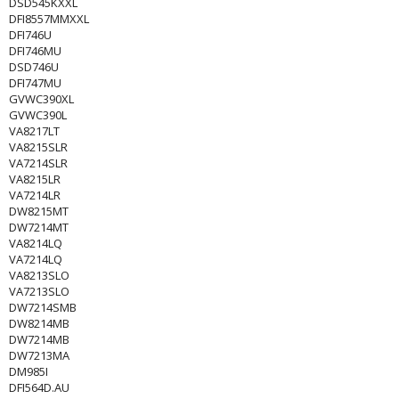
DSD545KXXL
DFI8557MMXXL
DFI746U
DFI746MU
DSD746U
DFI747MU
GVWC390XL
GVWC390L
VA8217LT
VA8215SLR
VA7214SLR
VA8215LR
VA7214LR
DW8215MT
DW7214MT
VA8214LQ
VA7214LQ
VA8213SLO
VA7213SLO
DW7214SMB
DW8214MB
DW7214MB
DW7213MA
DM985I
DFI564D.AU