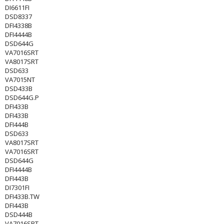
DI6611FI
DSD8337
DFI4338B
DFI4444B
DSD644G
VA7016SRT
VA8017SRT
DSD633
VA7015NT
DSD433B
DSD644G.P
DFI433B
DFI433B
DFI444B
DSD633
VA8017SRT
VA7016SRT
DSD644G
DFI4444B
DFI443B
DI7301FI
DFI433B.TW
DFI443B
DSD444B
VA7016SRT