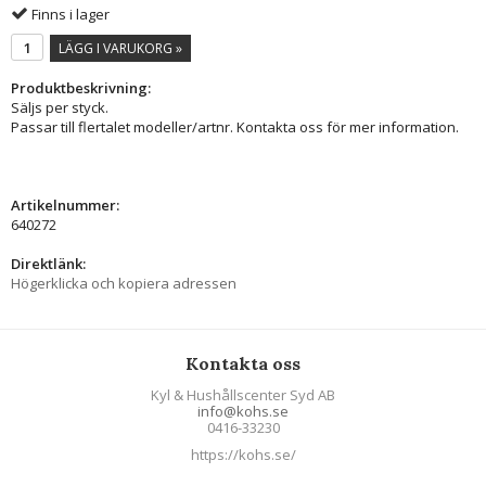
Finns i lager
LÄGG I VARUKORG »
Produktbeskrivning:
Säljs per styck.
Passar till flertalet modeller/artnr. Kontakta oss för mer information.
Artikelnummer:
640272
Direktlänk:
Högerklicka och kopiera adressen
Kontakta oss
Kyl & Hushållscenter Syd AB
info@kohs.se
0416-33230
https://kohs.se/