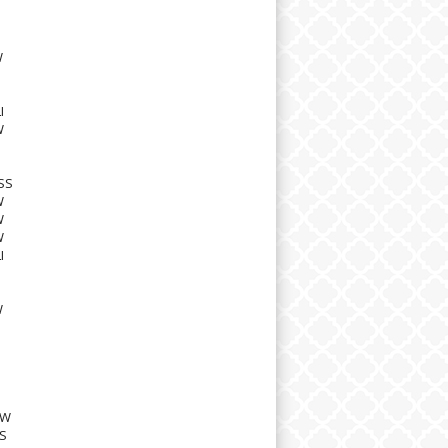
W
I
W
SS
W
W
W
I
W
8W
S