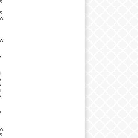
S
S
1W
8W
W
I
W
W
I
W
W
8W
S