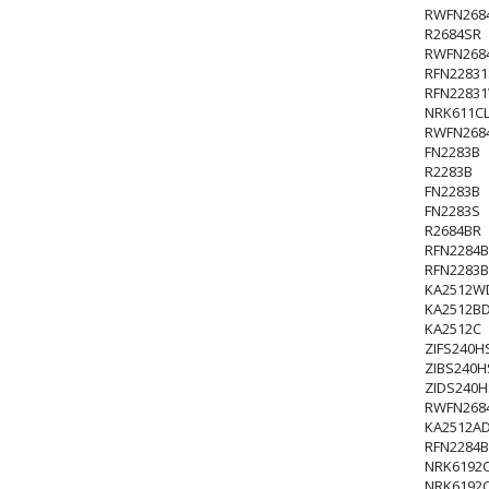
RWFN268
R2684SR
RWFN268
RFN22831
RFN2283
NRK611CL
RWFN268
FN2283B
R2283B
FN2283B
FN2283S
R2684BR
RFN2284B
RFN2283B
KA2512W
KA2512B
KA2512C
ZIFS240H
ZIBS240H
ZIDS240
RWFN268
KA2512A
RFN2284B
NRK6192C
NRK6192C