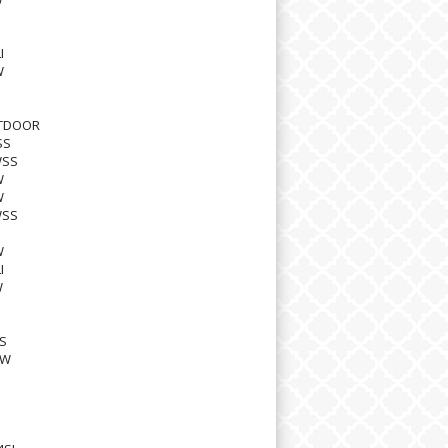
I
W
TDOOR
SS
WSS
W
W
WSS
W
I
W
S
8W