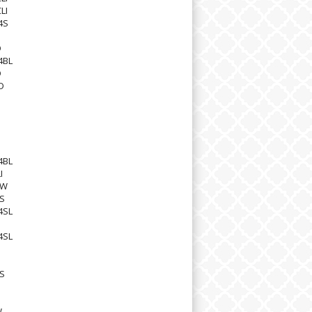
LI
4S
D
4BL
D
D
4BL
I
1W
S
4SL
4SL
S
W