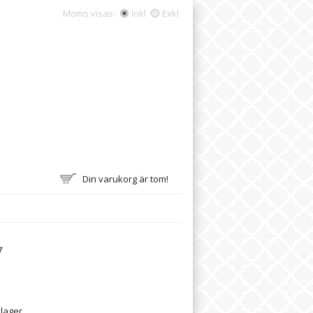
Moms visas:
Inkl
Exkl
Din varukorg är tom!
v
 lager