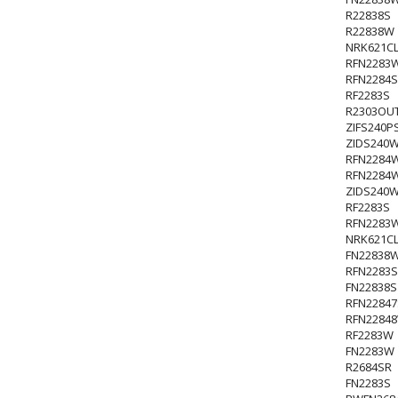
R22838S
R22838W
NRK621CL
RFN2283
RFN2284S
RF2283S
R2303OU
ZIFS240P
ZIDS240
RFN2284
RFN2284
ZIDS240
RF2283S
RFN2283
NRK621CL
FN22838
RFN2283S
FN22838S
RFN22847
RFN2284
RF2283W
FN2283W
R2684SR
FN2283S