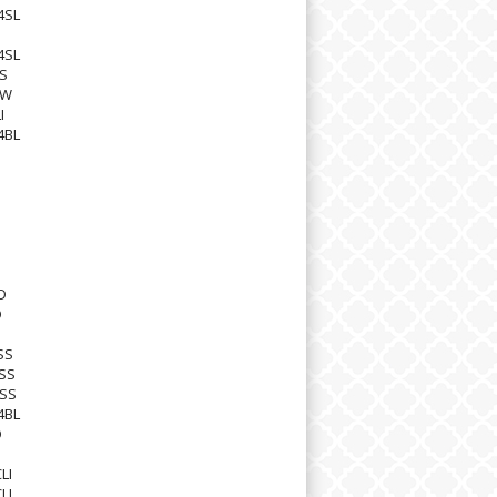
4SL
4SL
S
1W
I
4BL
D
D
SS
SS
HSS
4BL
D
LI
LI