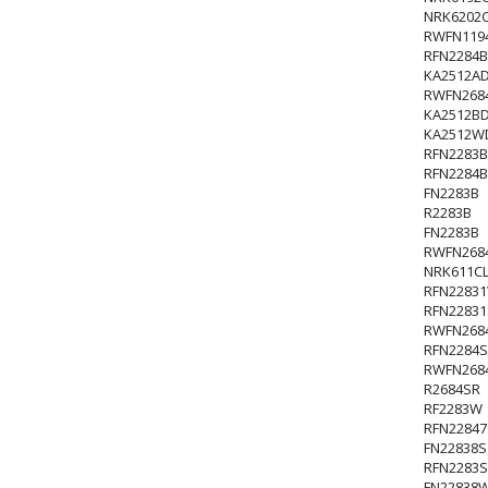
NRK6202C
RWFN119
RFN2284B
KA2512A
RWFN268
KA2512B
KA2512W
RFN2283B
RFN2284B
FN2283B
R2283B
FN2283B
RWFN268
NRK611CL
RFN2283
RFN22831
RWFN268
RFN2284S
RWFN268
R2684SR
RF2283W
RFN22847
FN22838S
RFN2283S
FN22838