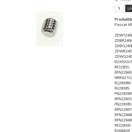
LÄ
Produktb
Passar til
ZDWT240
ZDBR240
ZDBG240
ZDWR240
ZDWG24
R2303OU
RF2283S
RFN2284S
NRK621CL
R22838W
R22838S
FN22838
RFN2283S
FN22838S
RFN22847
RFN2284
RFN22848
RF2283W
R2684SR