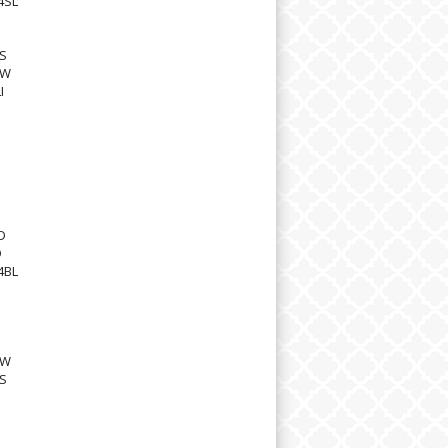
4SL
S
1W
I
D
D
4BL
1W
S