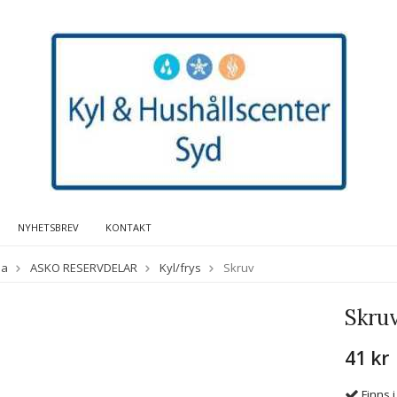
NYHETSBREV
KONTAKT
da
ASKO RESERVDELAR
Kyl/frys
Skruv
Skru
41 kr
Finns i