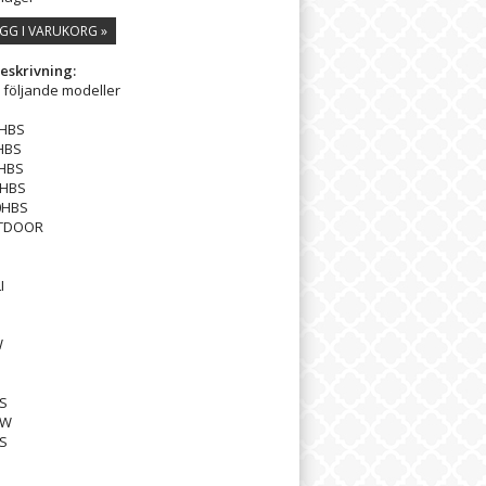
GG I VARUKORG »
eskrivning:
l följande modeller
HBS
HBS
HBS
HBS
0HBS
TDOOR
I
W
S
8W
S