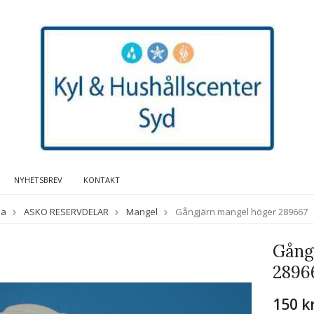
NYHETSBREV
KONTAKT
da
ASKO RESERVDELAR
Mangel
Gångjärn mangel höger 289667
Gång
2896
150 k