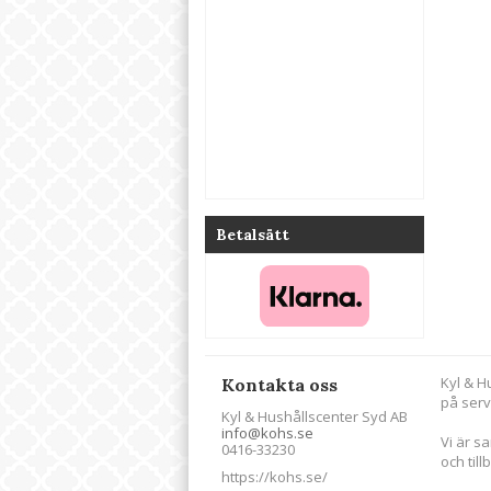
Betalsätt
Kyl & H
Kontakta oss
på serv
Kyl & Hushållscenter Syd AB
info@kohs.se
Vi är s
0416-33230
och till
https://kohs.se/