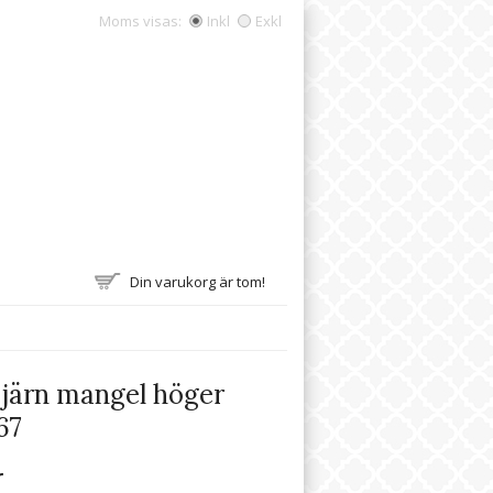
Moms visas:
Inkl
Exkl
Din varukorg är tom!
järn mangel höger
67
r