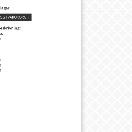
 lager
GG I VARUKORG »
eskrivning:
a.
:
1
1
1