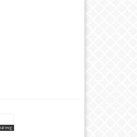
äl mig