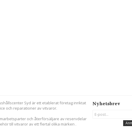
ushållscenter Syd är ett etablerat företag inriktat
Nyhetsbrev
ice och reparationer av vitvaror.
amarbetsparter och återförsäljare av reservdelar
Anm
behör till vitvaror av ett flertal olika märken .