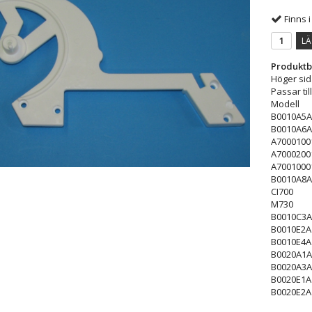
Finns i
LÄ
Produktb
Höger sid
Passar till
Modell
B0010A5A
B0010A6A
A7000100
A7000200
A7001000
B0010A8A
CI700
M730
B0010C3A
B0010E2A
B0010E4A
B0020A1A
B0020A3A
B0020E1A
B0020E2A