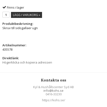
Finns i lager
LÄGG I VARUKORG »
Produktbeskrivning:
Skruv till sidogallaer ugn
Artikelnummer:
435578
Direktlänk:
Högerklicka och kopiera adressen
Kontakta oss
Kyl & Hushållscenter Syd AB
info@kohs.se
0416-33230
https://kohs.se/