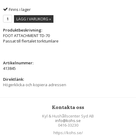
Finns i lager
LÄGG I VARUKORG »
Produktbeskrivning:
FOOT ATTACHMENT TD-70
Passat till flertalet torktumlare
Artikelnummer:
413845
Direktlänk:
Högerklicka och kopiera adressen
Kontakta oss
Kyl & Hushållscenter Syd AB
info@kohs.se
0416-33230
https://kohs.se/