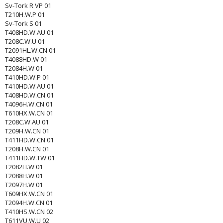
Sv-Tork R VP 01
T210H.W.P 01
Sv-Tork S 01
T408HD.W.AU 01
T208C.W.U 01
T2091HL.W.CN 01
T4088HD.W 01
T2084H.W 01
T410HD.W.P 01
T410HD.W.AU 01
T408HD.W.CN 01
T4096H.W.CN 01
T610HX.W.CN 01
T208C.W.AU 01
T209H.W.CN 01
T411HD.W.CN 01
T208H.W.CN 01
T411HD.W.TW 01
T2082H.W 01
T2088H.W 01
T2097H.W 01
T609HX.W.CN 01
T2094H.W.CN 01
T410HS.W.CN 02
T611VU.W.U 02