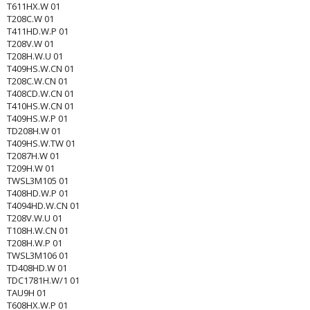
T611HX.W 01
T208C.W 01
T411HD.W.P 01
T208V.W 01
T208H.W.U 01
T409HS.W.CN 01
T208C.W.CN 01
T408CD.W.CN 01
T410HS.W.CN 01
T409HS.W.P 01
TD208H.W 01
T409HS.W.TW 01
T2087H.W 01
T209H.W 01
TWSL3M105 01
T408HD.W.P 01
T4094HD.W.CN 01
T208V.W.U 01
T108H.W.CN 01
T208H.W.P 01
TWSL3M106 01
TD408HD.W 01
TDC1781H.W/1 01
TAU9H 01
T608HX.W.P 01