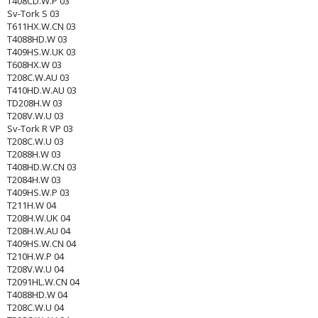
T408CD.W.P 03
Sv-Tork S 03
T611HX.W.CN 03
T4088HD.W 03
T409HS.W.UK 03
T608HX.W 03
T208C.W.AU 03
T410HD.W.AU 03
TD208H.W 03
T208V.W.U 03
Sv-Tork R VP 03
T208C.W.U 03
T2088H.W 03
T408HD.W.CN 03
T2084H.W 03
T409HS.W.P 03
T211H.W 04
T208H.W.UK 04
T208H.W.AU 04
T409HS.W.CN 04
T210H.W.P 04
T208V.W.U 04
T2091HL.W.CN 04
T4088HD.W 04
T208C.W.U 04