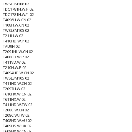
TWSL3M106 02
TDC1781H.W.P 02
TDC1781H.W/1 02
T4096H.W.CN 02
T108H.W.CN 02
TWSL3M105 02
T211H.W 02
T410HD.W.P 02
TAU9H 02
T2091HL.W.CN 02
T408CD.W.P 02
T411VD.W 02
T210H.W.P 02
T4094HD.W.CN 02
TWSL3M105 02
T411HD.W.CN 02
T2097H.W 02
T610HX.W.CN 02
T611HX.W 02
T411HD.W.TW 02
T208C.W.CN 02
T208C.W.TW 02
T408HD.W.AU 02
T409HS.W.UK 02
T609HX.W.CN 02