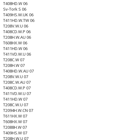
T408HD.W 06
Sv-Tork S 06
T409HS.W.UK 06
T411HD.W.TW 06
T208V.W.U 06
T408CD.W.P 06
T208H.W.AU 06
T608HX.W 06
T411HD.W 06
T411VD.W.U 06
T208C.W 07
T208H.W 07
T408HD.W.AU 07
T208V.W.U 07
T208C.W.AU 07
T408CD.W.P 07
T411VD.W.U 07
T411HD.W 07
T208C.W.U 07
T2094H.W.CN 07
T611HX.W 07
T608HX.W 07
T2088H.W 07
T409HS.W 07
T208H.W.U 07