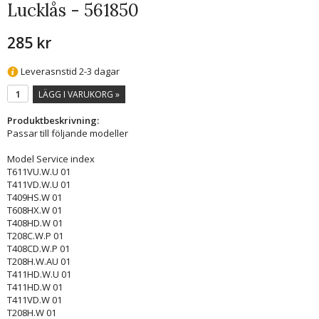
Lucklås - 561850
285 kr
Leverasnstid 2-3 dagar
LÄGG I VARUKORG »
Produktbeskrivning:
Passar till följande modeller
Model Service index
T611VU.W.U 01
T411VD.W.U 01
T409HS.W 01
T608HX.W 01
T408HD.W 01
T208C.W.P 01
T408CD.W.P 01
T208H.W.AU 01
T411HD.W.U 01
T411HD.W 01
T411VD.W 01
T208H.W 01