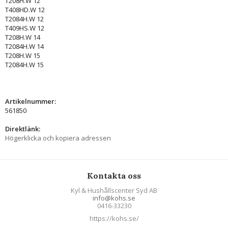
T208H.W 12
T408HD.W 12
T2084H.W 12
T409HS.W 12
T208H.W 14
T2084H.W 14
T208H.W 15
T2084H.W 15
Artikelnummer:
561850
Direktlänk:
Högerklicka och kopiera adressen
Kontakta oss
Kyl & Hushållscenter Syd AB
info@kohs.se
0416-33230
https://kohs.se/