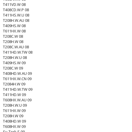
T411VD.W 08
T408CD.W.P 08
T411HS.W.U 08
T208H.W.AU 08
T409HS.W 08
T611HX.W 08
T208C.W 08
T208H.W 08
T208C.W.AU 08
T411HD.W.TW 08
T208H.W.U 08
T409HS.W 09
T208C.W 09
T408HD.W.AU 09
T611HX.W.CN 09
T2084H.W 09
T411HD.W.TW 09
T411HD.W 09
T608HX.W.AU 09
T208H.W.U 09
T611HX.W 09
T208H.W 09
T408HD.W 09
T608HX.W 09
Sv-Tork S 09