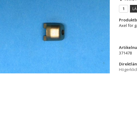
LÄ
Produktb
Axel för 
Artikeln
371478
Direktlän
Högerklic