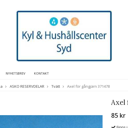
NYHETSBREV
KONTAKT
da
ASKO RESERVDELAR
Tvätt
Axel för gångjärn 371478
Axel 
85 kr
Finns i