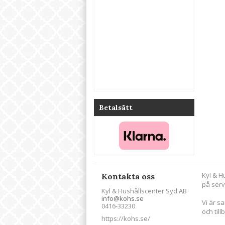
Betalsätt
Kyl & H
Kontakta oss
på serv
Kyl & Hushållscenter Syd AB
info@kohs.se
Vi är s
0416-33230
och till
https://kohs.se/