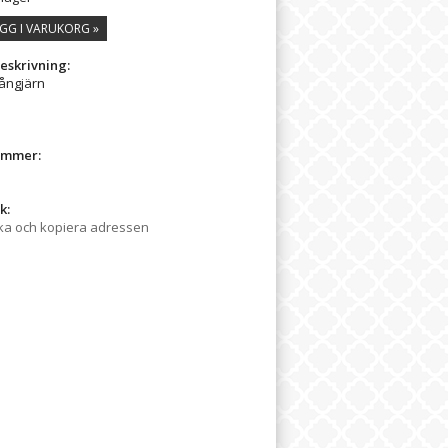
GG I VARUKORG »
eskrivning:
gångjärn
ummer:
k:
ka och kopiera adressen