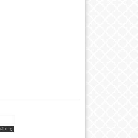
äl mig