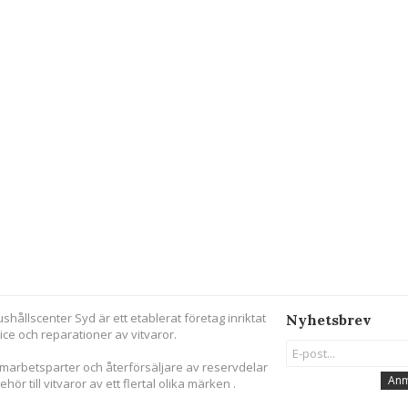
ushållscenter Syd är ett etablerat företag inriktat
Nyhetsbrev
ice och reparationer av vitvaror.
amarbetsparter och återförsäljare av reservdelar
Anm
behör till vitvaror av ett flertal olika märken .