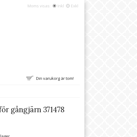
Moms visas:
Inkl
Exkl
Din varukorg är tom!
för gångjärn 371478
 lager