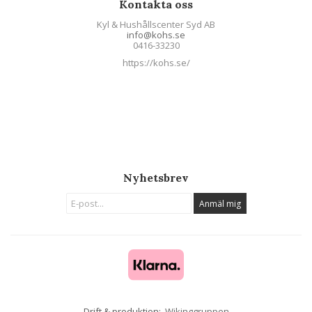
Kontakta oss
Kyl & Hushållscenter Syd AB
info@kohs.se
0416-33230
https://kohs.se/
Nyhetsbrev
Anmäl mig
Drift & produktion:
Wikinggruppen