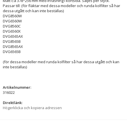
Mått c:a 378*256 mm med infasning i kortsida. Säljes per styck.
Passar till: (för fläktar med dessa modeller och runda kolfilter så har
dessa utgått och kan inte beställas)
DVG8560W
DVG6560W
DVG8560C
DVG6560X
DVG6565AX
DVG8565B
DVG8565AX
DVG6565B
(för dessa modeller med runda kolfilter så har dessa utgått och kan
inte beställas)
Artikelnummer:
316022
Direktlänk:
Högerklicka och kopiera adressen