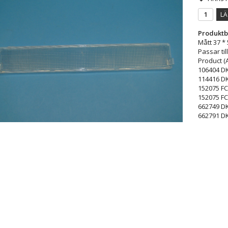
LÄ
Produktb
Mått 37 * 
Passar till
Product (
106404 D
114416 D
152075 F
152075 F
662749 D
662791 D