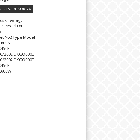
GG I VARUKORG »
eskrivning:
5,5 cm. Plast.
:
Art.No.) Type Model
K600S
K450E
CC/2002 DKGO600E
CC/2002 DKGO900E
K450E
K600W