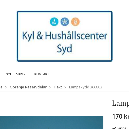
NYHETSBREV
KONTAKT
da
Gorenje Reservdelar
Fläkt
Lampskydd 366803
Lamp
170 k
Finns i