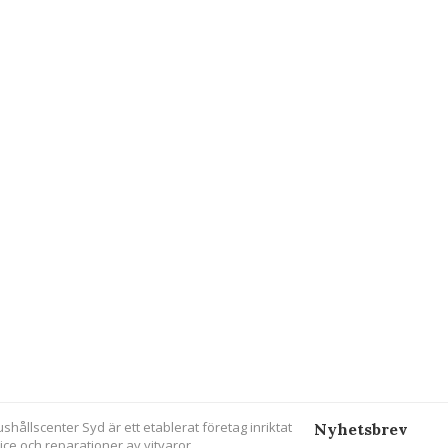
ushållscenter Syd är ett etablerat företag inriktat
Nyhetsbrev
ice och reparationer av vitvaror.