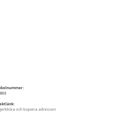
tikelnummer:
803
ektlänk:
erklicka och kopiera adressen