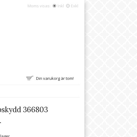
Moms visas:
Inkl
Exkl
Din varukorg är tom!
skydd 366803
r
 lager