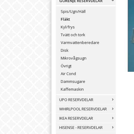
GORENJE RESERVDELAR
Spis/Ugn/Häll
Fläkt
Kyl/frys
Tvätt och tork
Varmvattenberedare
Disk
Mikrovågsugn
Övrigt
Air Cond
Dammsugare
Kaffemaskin
UPO RESERVDELAR
WHIRLPOOL RESERVDELAR
IKEA RESERVDELAR
HISENSE - RESERVDELAR