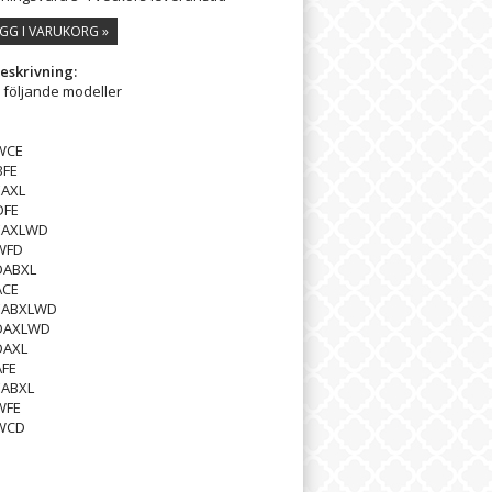
GG I VARUKORG »
eskrivning:
l följande modeller
WCE
BFE
EAXL
DFE
EAXLWD
WFD
DABXL
ACE
EABXLWD
DAXLWD
DAXL
AFE
EABXL
WFE
WCD