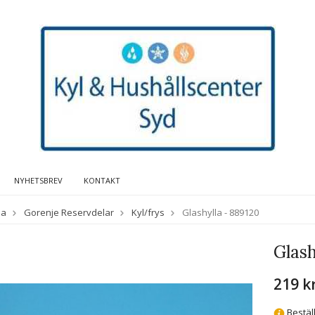
NYHETSBREV
KONTAKT
da
Gorenje Reservdelar
Kyl/frys
Glashylla - 889120
Glash
219 k
Bestäl