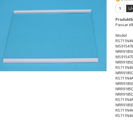
LÄ
Produktb
Passar til
Model
RS711N4
MS91547
NRR9185
MS91547
NRR9185
RS711N4
NRR9185
RS711N4
NRR9185
NRR9185
NRR9185
RS711N4
NRR9185
RS711N4
RS711N4