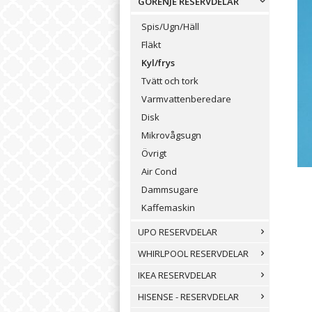
GORENJE RESERVDELAR
Spis/Ugn/Häll
Fläkt
Kyl/frys
Tvätt och tork
Varmvattenberedare
Disk
Mikrovågsugn
Övrigt
Air Cond
Dammsugare
Kaffemaskin
UPO RESERVDELAR
WHIRLPOOL RESERVDELAR
IKEA RESERVDELAR
HISENSE - RESERVDELAR