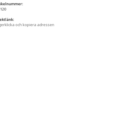
tikelnummer:
120
ektlänk:
erklicka och kopiera adressen