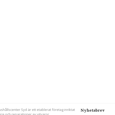
ushållscenter Syd är ett etablerat företag inriktat
Nyhetsbrev
ice och reparationer av vitvaror.