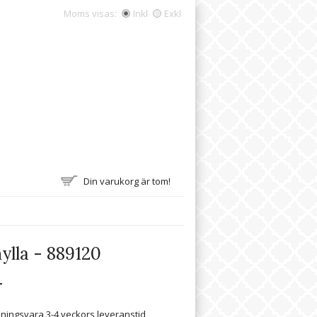
Moms visas:
Inkl
Exkl
Din varukorg är tom!
ylla - 889120
r
lningsvara 3-4 veckors leveranstid