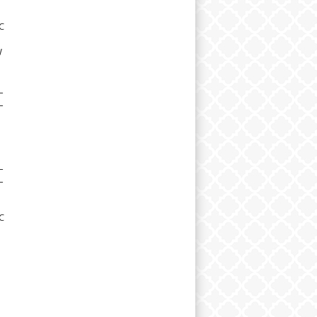
C
W
L
L
L
L
C