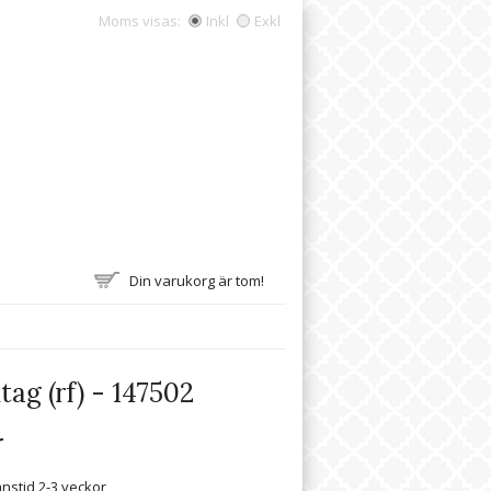
Moms visas:
Inkl
Exkl
Din varukorg är tom!
ag (rf) - 147502
r
nstid 2-3 veckor