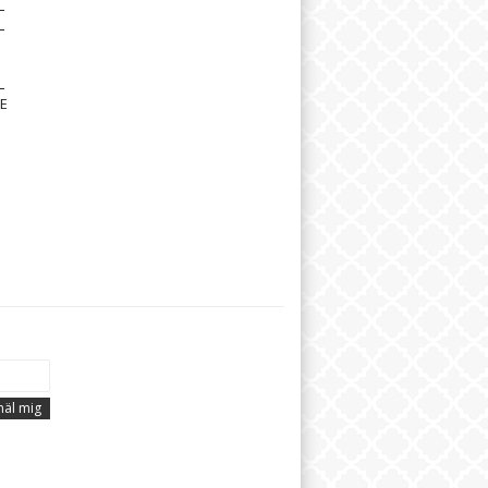
L
L
L
E
äl mig