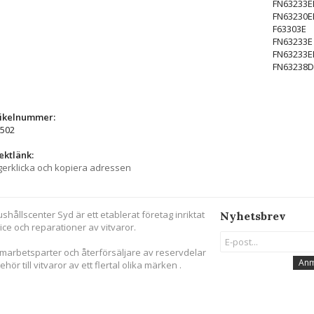
FN63233E
FN63230E
F63303E
FN63233E
FN63233E
FN63238D
tikelnummer:
502
ektlänk:
erklicka och kopiera adressen
ushållscenter Syd är ett etablerat företag inriktat
Nyhetsbrev
ice och reparationer av vitvaror.
amarbetsparter och återförsäljare av reservdelar
Anm
behör till vitvaror av ett flertal olika märken .