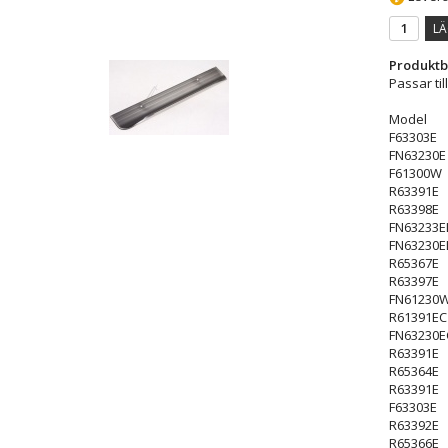
LÄ
Produktb
Passar til
Model
F63303E
FN63230E
F61300W
R63391E
R63398E
FN63233E
FN63230E
R65367E
R63397E
FN61230
R61391EC
FN63230E
R63391E
R65364E
R63391E
F63303E
R63392E
R65366E