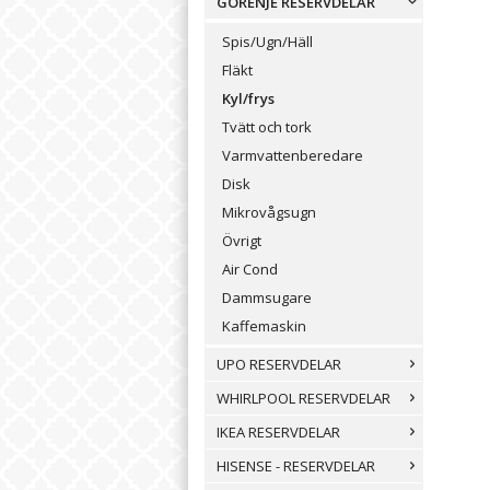
GORENJE RESERVDELAR
Spis/Ugn/Häll
Fläkt
Kyl/frys
Tvätt och tork
Varmvattenberedare
Disk
Mikrovågsugn
Övrigt
Air Cond
Dammsugare
Kaffemaskin
UPO RESERVDELAR
WHIRLPOOL RESERVDELAR
IKEA RESERVDELAR
HISENSE - RESERVDELAR