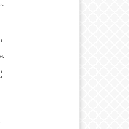
-L
-L
-L
-L
-L
-L