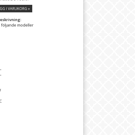
GG I VARUKORG »
eskrivning:
l följande modeller
L
L
W
C