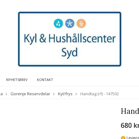
NYHETSBREV
KONTAKT
da
Gorenje Reservdelar
Kyl/frys
Handtag (rf) - 147502
Handt
680 k
Levera