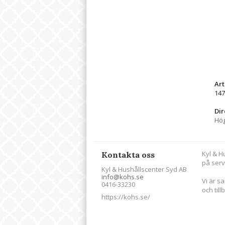
Ar
147
Dir
Hög
Kyl & H
Kontakta oss
på serv
Kyl & Hushållscenter Syd AB
info@kohs.se
Vi är s
0416-33230
och till
https://kohs.se/