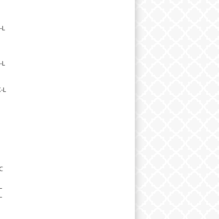
-L
-L
-L
C
L
L