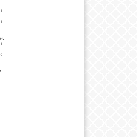
-L
-L
-L
-L
K
W