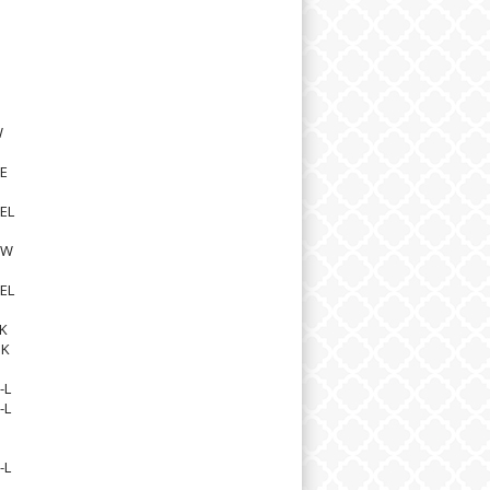
W
E
EL
DW
EL
K
BK
-L
-L
-L