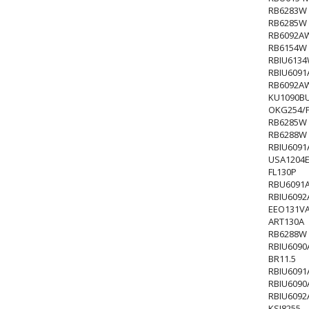
RB6283W
RB6285W
RB6092A
RB6154W
RBIU613
RBIU609
RB6092A
KU1090B
OKG254/
RB6285W
RB6288W
RBIU609
USA1204
FL130P
RBU6091
RBIU609
EEO131VA
ART130A
RB6288W
RBIU609
BR11.5
RBIU609
RBIU609
RBIU609
KSI8255