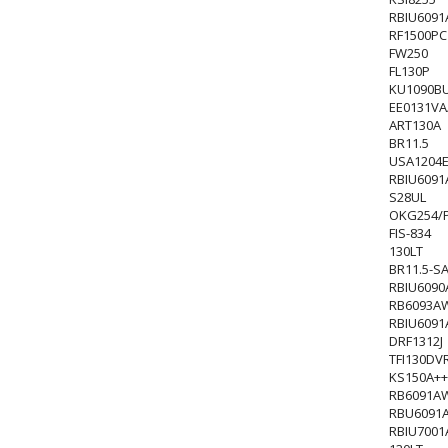
RBIU609
RF1500PC
FW250
FL130P
KU1090B
EE0131VA
ART130A
BR11.5
USA1204
RBIU609
S28UL
OKG254/
FIS-834
130LT
BR11.5-S
RBIU609
RB6093A
RBIU609
DRF1312J
TFI130DV
KS150A++
RB6091A
RBU6091
RBIU700