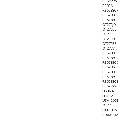
RB6159W
RBR3A
RB6288O
RB6288O
RB6288O
OT270JO
OT270BL
OT270SI
OT270LG
OT270RP
OT270VR
RB6288O
RB6288O
RB6288O
RB6288O
RB6288O
RB6288O
RB6288O
RB69SYW
FIS-824
FL130A
USA1202
OT270S
EKIU6125
BU60RF3