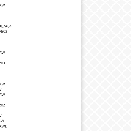
1AW
UU/A04
/E03
E
1AW
P03
A
0AW
W
1AW
R02
W
AW
1AWD