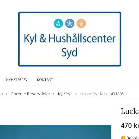
NYHETSBREV
KONTAKT
da
Gorenje Reservdelar
Kyl/frys
Lucka frysfack - 431805
Lucka
470 k
Bestäl