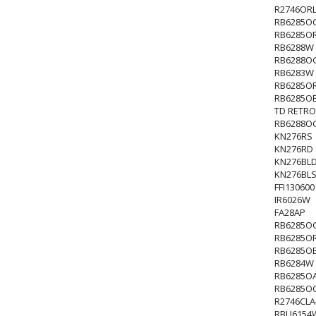
R2746OR
RB6285O
RB6285O
RB6288W
RB6288O
RB6283W
RB6285O
RB6285O
TD RETRO
RB6288O
KN276RS
KN276RD
KN276BL
KN276BL
FFI130600
IR6026W
FA28AP
RB6285OC
RB6285OR
RB6285OB
RB6284W
RB6285O
RB6285O
R2746CLA
RBU6154