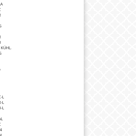
LA
C
R
G
R
B
 KÜHL.
G
D
S
-L
-L
-L
AL
C
4
W