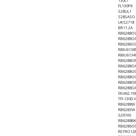
130LT
FL130PK
S28UL1
S28SASO
UKS2718
BR11.2A
RB6288O
RB6288O
RB6286O
RBIU613
RBIU613
RB6288O
RB6288O
RB6288O
RB6288OC
RB6288OR
RB6288OA
00.662.10
TFI-130D-
RB6288W
RB6283W
S297A5
RB6288B
RB6286O
RETRO12