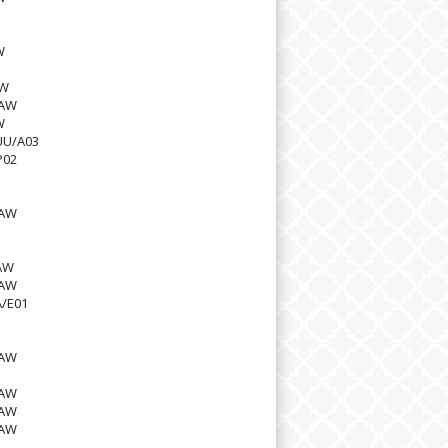
W
4W
1AW
W
UU/A03
P02
1AW
E
AW
2AW
/E01
0AW
1AW
0AW
2AW