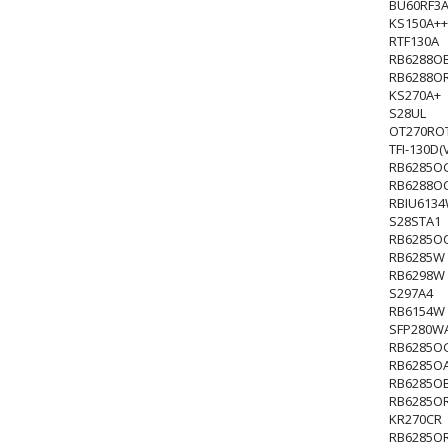
BU60RF3
KS150A++
RTF130A
RB6288O
RB6288O
KS270A+
S28UL
OT270RO
TFI-130D(
RB6285O
RB6288O
RBIU613
S28STA1
RB6285O
RB6285W
RB6298W
S297A4
RB6154W
SFP280W
RB6285O
RB6285O
RB6285O
RB6285O
KR270CR
RB6285O