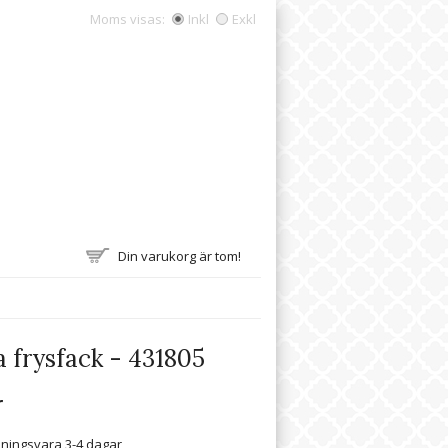
Moms visas:
Inkl
Exkl
Din varukorg är tom!
 frysfack - 431805
r
lningsvara 3-4 dagar