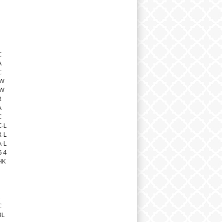
C
A
C
8W
4W
R
A
C
-L
-L
-L
6 4
HK
K
C
BL