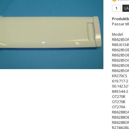
LÄ
Produktb
Passar til
Model
RB6285O
RBIU613
RB6285O
RB6285O
RB6285O
RB6285O
RB6285O
KR270CS
619.717-2
00.142.52
849.544-2
OT270R
OT270B
OT270A
RB6288O
RB6288O
RB6288O
R2746OB