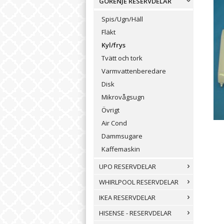
GORENJE RESERVDELAR
Spis/Ugn/Häll
Fläkt
Kyl/frys
Tvätt och tork
Varmvattenberedare
Disk
Mikrovågsugn
Övrigt
Air Cond
Dammsugare
Kaffemaskin
UPO RESERVDELAR
WHIRLPOOL RESERVDELAR
IKEA RESERVDELAR
HISENSE - RESERVDELAR