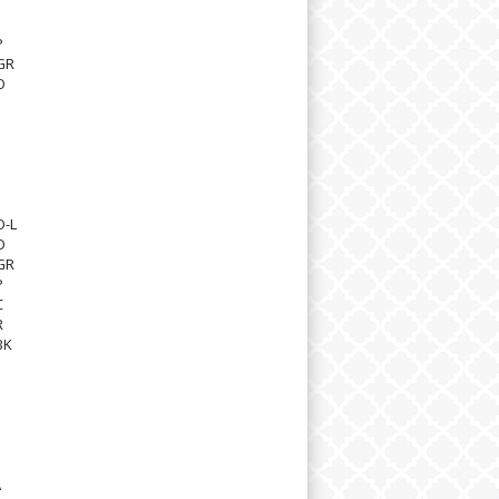
P
GR
O
O-L
O
GR
P
C
R
BK
E
A