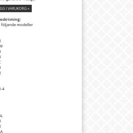
GG I VARUKORG »
eskrivning:
l följande modeller
R
4W
B
B
C
B
R
1-4
AL
B
R
LA