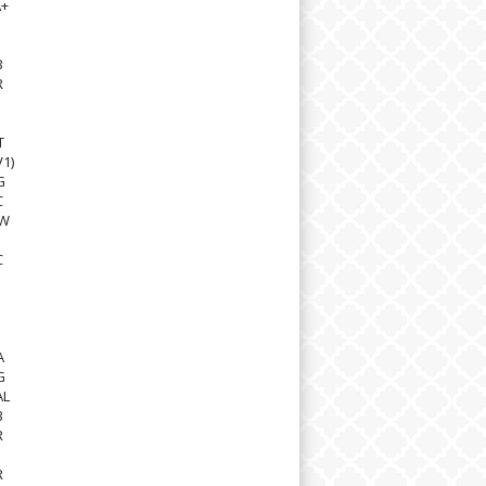
A+
B
R
T
V1)
G
C
4W
C
A
G
AL
B
R
R