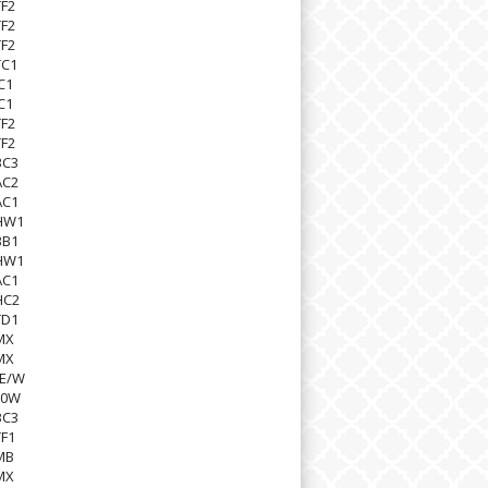
F2
F2
F2
TC1
C1
C1
F2
F2
BC3
AC2
AC1
HW1
BB1
HW1
AC1
HC2
TD1
MX
MX
HE/W
20W
BC3
F1
MB
MX