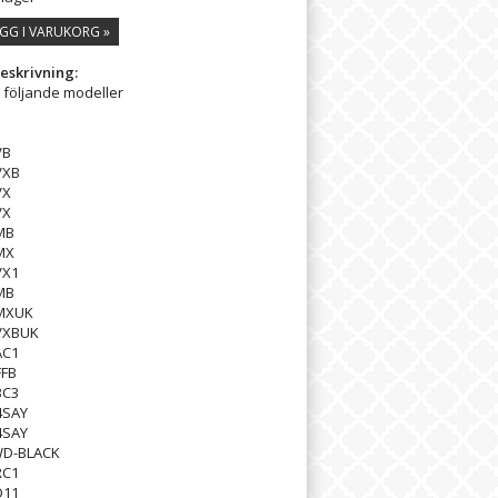
GG I VARUKORG »
eskrivning:
l följande modeller
VB
VXB
VX
VX
MB
MX
VX1
MB
MXUK
VXBUK
AC1
FFB
BC3
4SAY
4SAY
D-BLACK
RC1
D11