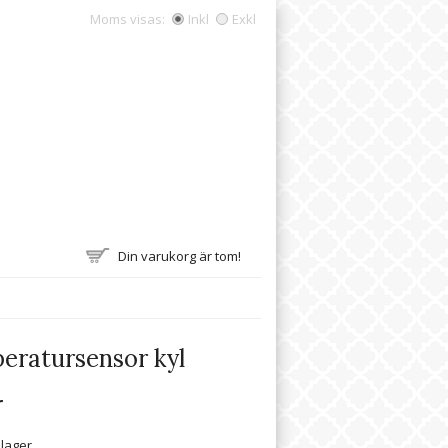
Moms visas:
Inkl
Exkl
Din varukorg är tom!
eratursensor kyl
r
 lager