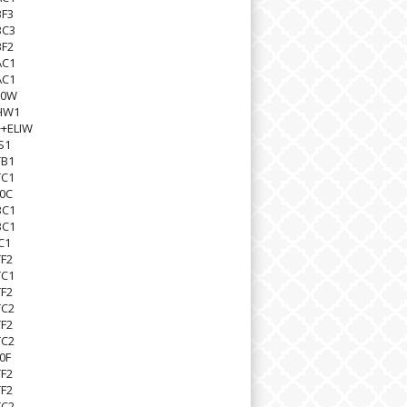
BF3
BC3
BF2
AC1
AC1
20W
HW1
+ELIW
S1
TB1
TC1
0C
BC1
BC1
C1
F2
TC1
F2
TC2
F2
TC2
0F
F2
F2
TC2