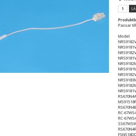
LÄ
Produktb
Passar til
Model
NRS9182
NRS9181
NRS9182
NRS9181
NRS9182
NRS9181
NRS9182
NRS9183
NRS9182
NRS9181
RS670N4
MS91518
RS670N4
RC-67WS
RC-67WS
SS67WSW
RS670N4
FSN518D