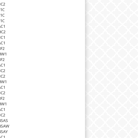
BC2
31C
31C
31C
AC1
HC2
BC1
AC1
BF2
HW1
BF2
AC1
BC2
BC2
HW1
AC1
BC2
BF2
HW1
AC1
BC2
4SAS
4SAW
4SAY
AC1