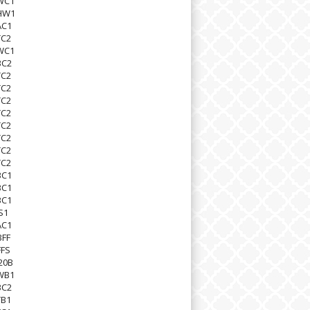
WC1
HW1
AC1
TC2
WC1
BC2
TC2
TC2
TC2
TC2
TC2
TC2
TC2
TC2
BC1
BC1
BC1
S1
AC1
BFF
FFS
20B
WB1
BC2
TB1