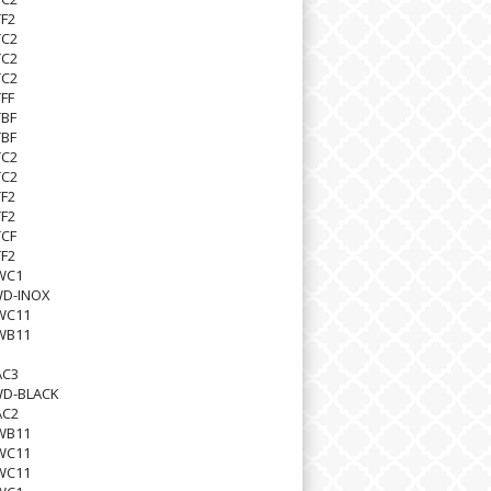
F2
TC2
TC2
TC2
FF
TBF
TBF
TC2
TC2
F2
F2
TCF
F2
WC1
D-INOX
WC11
WB11
AC3
D-BLACK
AC2
WB11
WC11
WC11