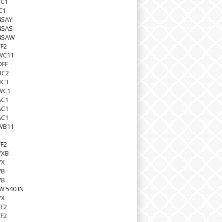
TC1
C1
4SAY
4SAS
4SAW
F2
WC11
DFF
HC2
BC3
WC1
AC1
AC1
AC1
WB11
F2
VXB
VX
VB
VB
W 540 IN
VX
F2
F2