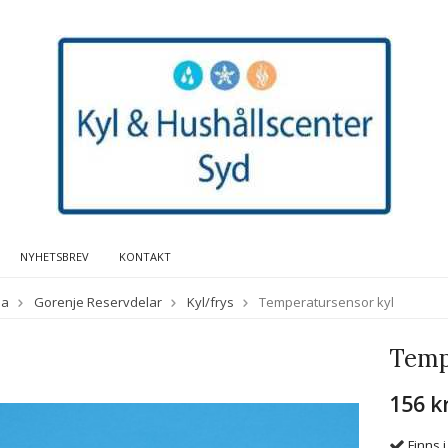
NYHETSBREV
KONTAKT
da
Gorenje Reservdelar
Kyl/frys
Temperatursensor kyl
Temp
156 k
Finns i