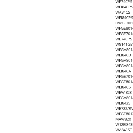
WE74CPS
WEI84CP
WA84CS
WEI84CP
HWGE801
WFGE801
WFGE701
WE74CPS
W8141GE
WFGA801
WEI84CB
WFGA801
WFGA801
WEI84CA
WFGE701
WFGE801
WEI84CS
WEWI823
WFGA801
WEI843S
WE722/R
WFGE801
MAW820
W12EI843
WA843ST