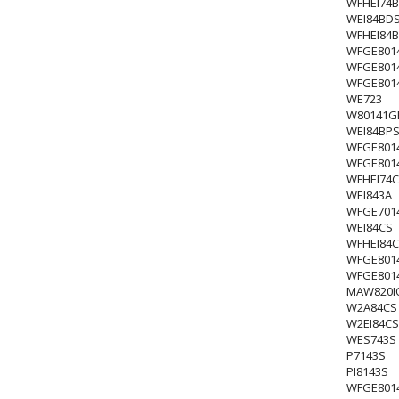
WFHEI74
WEI84BD
WFHEI84
WFGE801
WFGE801
WFGE801
WE723
W80141G
WEI84BP
WFGE801
WFGE801
WFHEI74
WEI843A
WFGE701
WEI84CS
WFHEI84
WFGE801
WFGE801
MAW820I
W2A84CS
W2EI84CS
WES743S
P7143S
PI8143S
WFGE801