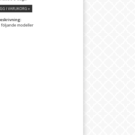
GG I VARUKORG »
eskrivning:
l följande modeller