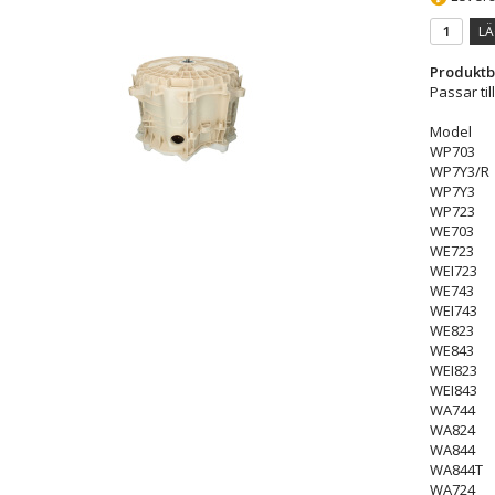
LÄ
Produktb
Passar til
Model
WP703
WP7Y3/R
WP7Y3
WP723
WE703
WE723
WEI723
WE743
WEI743
WE823
WE843
WEI823
WEI843
WA744
WA824
WA844
WA844T
WA724