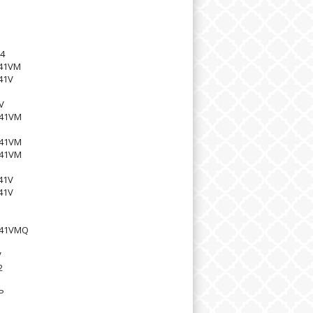
S
S
4
41VM
41V
V
41VM
41VM
41VM
41V
41V
41VMQ
V
2
P