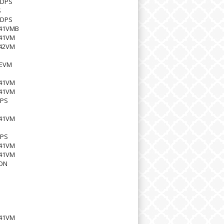
BDPS
S
BDPS
41VMB
41VM
42VM
EVM
S
41VM
41VM
CPS
41VM
CPS
41VM
41VM
ON
41VM