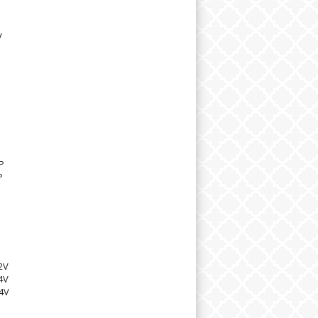
V
P
P
2V
4V
4V