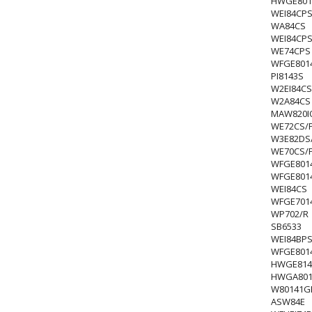
HWGE801
WEI84CP
WA84CS
WEI84CP
WE74CPS
WFGE801
PI8143S
W2EI84CS
W2A84CS
MAW820I
WE72CS/
W3E82DS
WE70CS/
WFGE801
WFGE801
WEI84CS
WFGE701
WP702/R
SB6533
WEI84BP
WFGE801
HWGE814
HWGA801
W80141G
ASW84E