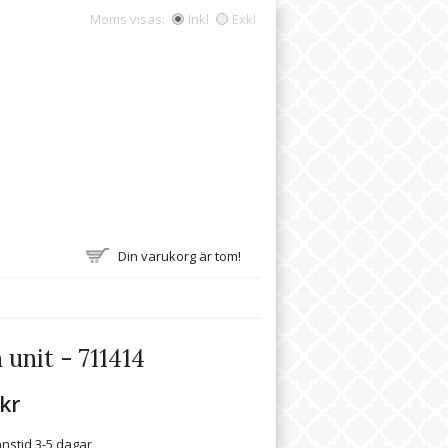
Moms visas:
Inkl
Exkl
Din varukorg är tom!
unit - 711414
 kr
nstid 3-5 dagar