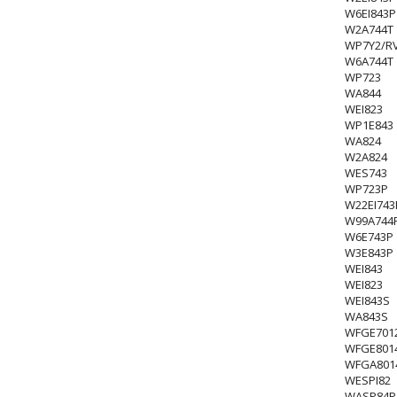
W6EI843P
W2A744T
WP7Y2/R
W6A744T
WP723
WA844
WEI823
WP1E843
WA824
W2A824
WES743
WP723P
W22EI743
W99A744
W6E743P
W3E843P
WEI843
WEI823
WEI843S
WA843S
WFGE701
WFGE801
WFGA801
WESPI82
WASP84P