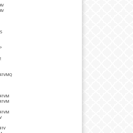
4V
4V
PS
P
2
41VMQ
41VM
41VM
41VM
V
41V