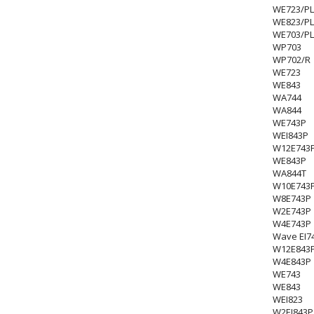
WE723/PL
WE823/PL
WE703/PL
WP703
WP702/R
WE723
WE843
WA744
WA844
WE743P
WEI843P
W12E743
WE843P
WA844T
W10E743
W8E743P
W2E743P
W4E743P
Wave EI7
W12E843
W4E843P
WE743
WE843
WEI823
W2EI843P