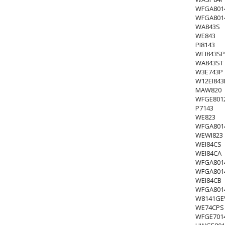
WFGA801
WFGA801
WA843S
WE843
PI8143
WEI843S
WA843ST
W3E743P
W12EI843
MAW820
WFGE801
P7143
WE823
WFGA801
WEWI823
WEI84CS
WEI84CA
WFGA801
WFGA801
WEI84CB
WFGA801
W8141GE
WE74CPS
WFGE701