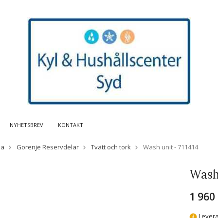
NYHETSBREV
KONTAKT
da
Gorenje Reservdelar
Tvätt och tork
Wash unit - 711414
Wash 
1 960
Levera