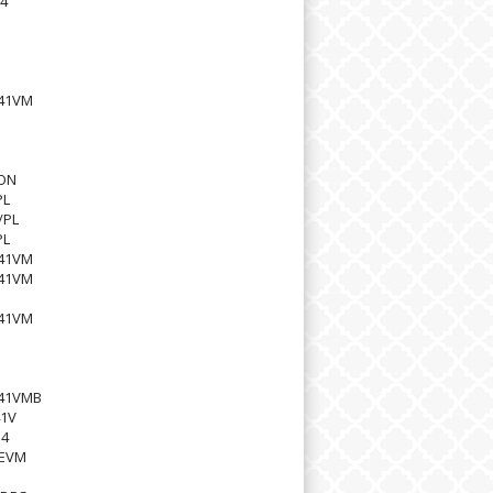
4
S
S
41VM
ON
PL
/PL
PL
41VM
41VM
41VM
S
41VMB
1V
4
EVM