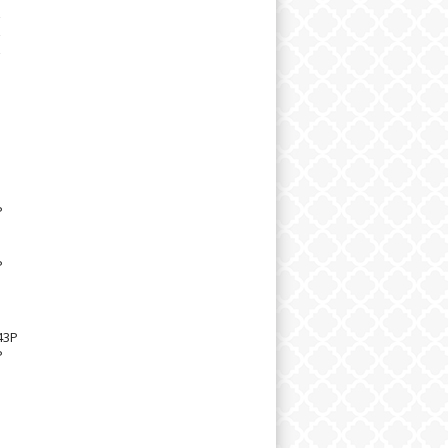
P
P
43P
P