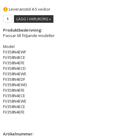
Leveranstid 4-5 veckor
LÄGG I VARUKORG »
Produktbeskrivning:
Passar till följande modeller
Model
FV358N4EWF
FV358N4ECE
FV358N4EFE
FV358N4ECD
FV358N4EWE
FV358N4EDF
FV358N4EWD
FV358N4EFE
FV358N4ECE
FV358N4EWE
FV358N4ECE
FV358N4EFE
Artikelnummer: