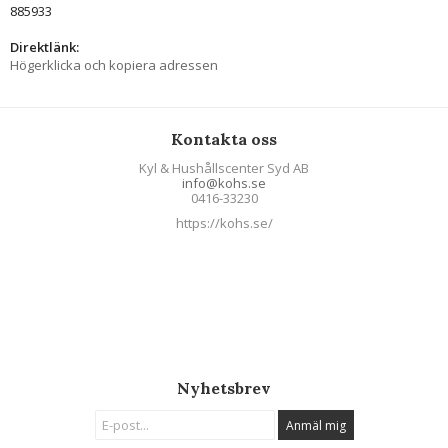
885933
Direktlänk:
Högerklicka och kopiera adressen
Kontakta oss
Kyl & Hushållscenter Syd AB
info@kohs.se
0416-33230
https://kohs.se/
Nyhetsbrev
Anmäl mig