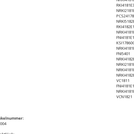
RKI4181E
NRKI2181
PCS24178
NRKI5182
RKI4182E
NRKI4181
FNI4181E
KSI17860
NRKI4181
FNI5401
NRKI4182
NRKI2181
NRKI4181
NRKI4182
VC1811
FNI4181E
NRKI4181
VCN1821
tikelnummer:
004