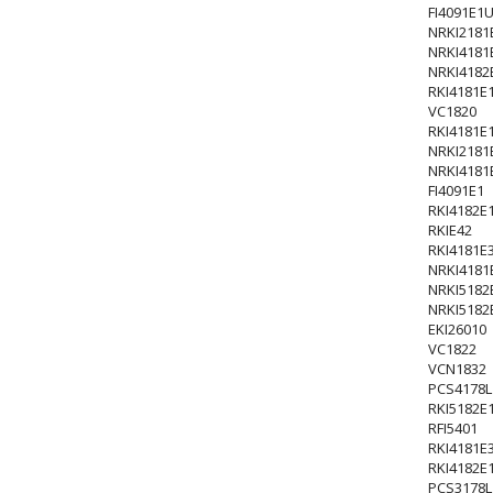
FI4091E1
NRKI2181
NRKI4181
NRKI4182
RKI4181E
VC1820
RKI4181E
NRKI2181
NRKI4181
FI4091E1
RKI4182E
RKIE42
RKI4181E
NRKI4181
NRKI5182
NRKI5182
EKI26010
VC1822
VCN1832
PCS4178L
RKI5182E
RFI5401
RKI4181E
RKI4182E
PCS3178L