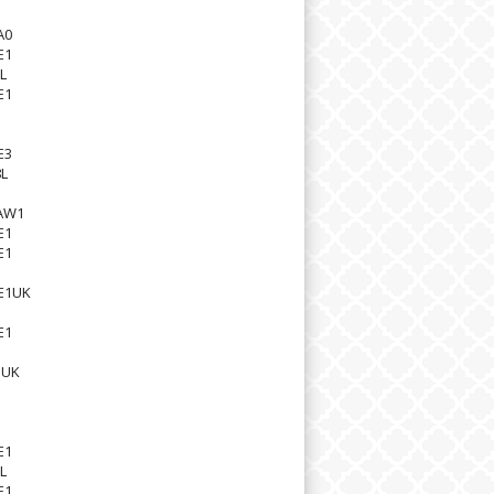
1
A0
E1
L
E1
1
E3
L
1
AW1
E1
E1
E1UK
E1
1
1UK
E1
L
E1