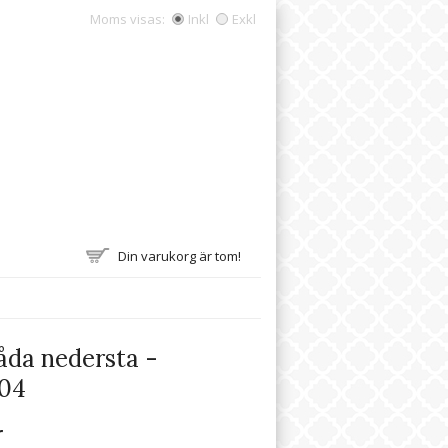
Moms visas:
Inkl
Exkl
Din varukorg är tom!
åda nedersta -
04
r