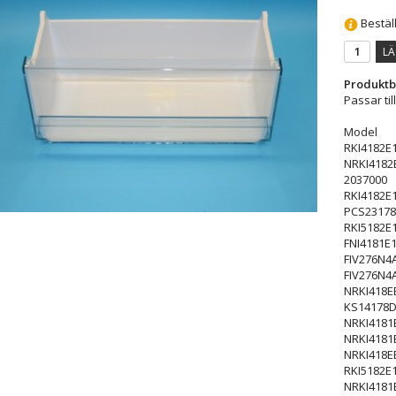
Bestäl
LÄ
Produktb
Passar til
Model
RKI4182E
NRKI4182
2037000
RKI4182E
PCS23178
RKI5182E
FNI4181E
FIV276N4
FIV276N4
NRKI418E
KS14178
NRKI4181
NRKI4181
NRKI418E
RKI5182E
NRKI4181