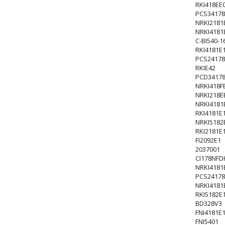
RKI418EE
PCS3417
NRKI2181
NRKI4181
C-BI540-1
RKI4181E
PCS24178
RKIE42
PCD34178
NRKI418F
NRKI218E
NRKI4181
RKI4181E
NRKI5182
RKI2181E
FI2092E1
2037001
CI178NFD
NRKI4181
PCS24178
NRKI4181
RKI5182E
BD328V3
FNI4181E
FNI5401