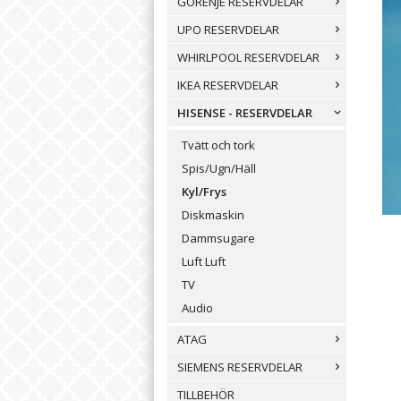
GORENJE RESERVDELAR
UPO RESERVDELAR
WHIRLPOOL RESERVDELAR
IKEA RESERVDELAR
HISENSE - RESERVDELAR
Tvätt och tork
Spis/Ugn/Häll
Kyl/Frys
Diskmaskin
Dammsugare
Luft Luft
TV
Audio
ATAG
SIEMENS RESERVDELAR
TILLBEHÖR