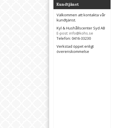
Kundtjänst
Välkommen att kontakta vår
kundtjänst.
Kyl & Hushållscenter Syd AB
E-post: info@kohs.se
Telefon: 0416-33230
Verkstad öppet enligt
överenskommelse