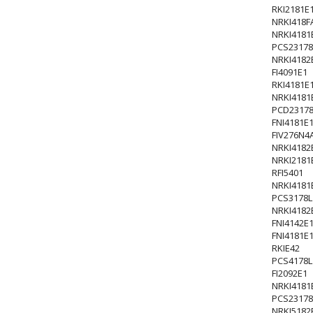
RKI2181E
NRKI418F
NRKI4181
PCS23178
NRKI4182
FI4091E1
RKI4181E
NRKI4181
PCD23178
FNI4181E
FIV276N4
NRKI4182
NRKI2181
RFI5401
NRKI4181
PCS3178L
NRKI4182
FNI4142E
FNI4181E
RKIE42
PCS4178L
FI2092E1
NRKI4181
PCS23178
NRKI5182