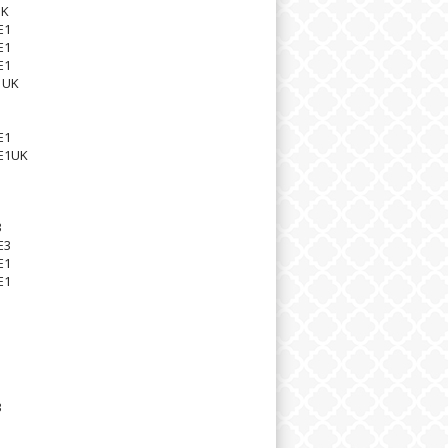
UK
E1
E1
E1
1UK
1
E1
E1UK
1
3
E3
E1
E1
1
3
1