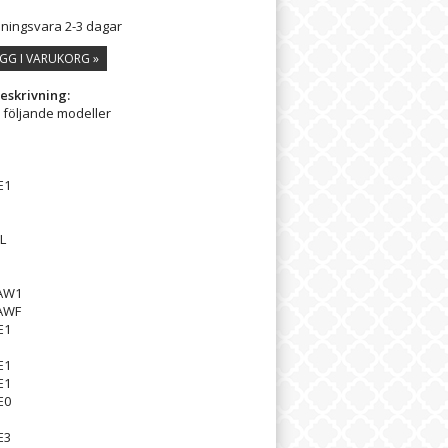
lningsvara 2-3 dagar
GG I VARUKORG »
eskrivning:
l följande modeller
1
E1
1
L
1
1
AW1
AWF
E1
D
E1
E1
E0
1
E3