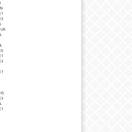
0
8N
E1
E3
6
1UK
L
L
E0
E1
E3
1
E1
1
HS
E3
L
E1
1
1