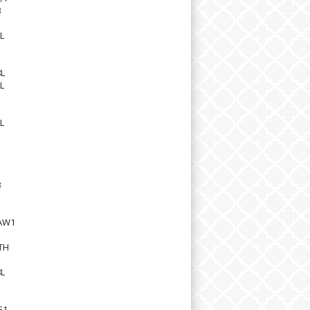
3
1
L
1
1
L
L
1
L
1
1
3
1
AW1
TH
L
1
E1