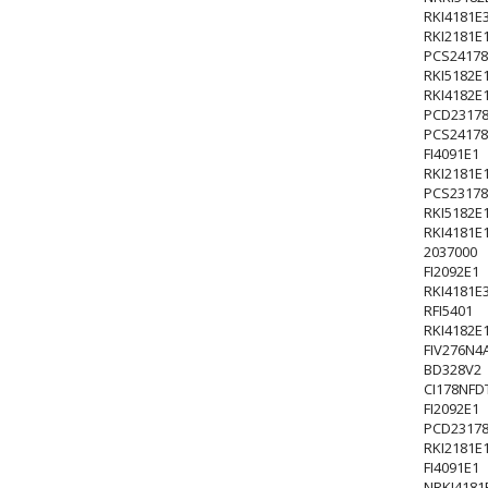
RKI4181E
RKI2181E
PCS24178
RKI5182E
RKI4182E
PCD23178
PCS24178
FI4091E1
RKI2181E
PCS23178
RKI5182E
RKI4181E
2037000
FI2092E1
RKI4181E
RFI5401
RKI4182E
FIV276N4
BD328V2
CI178NFD
FI2092E1
PCD23178
RKI2181E
FI4091E1
NRKI4181