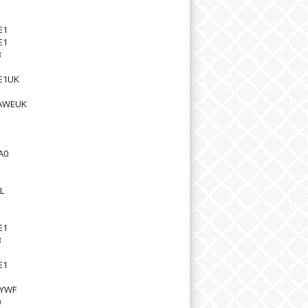
1
E1
E1
3
E1UK
4AWEUK
1
1
1
A0
1
1
L
E1
3
E1
1
SYWF
0