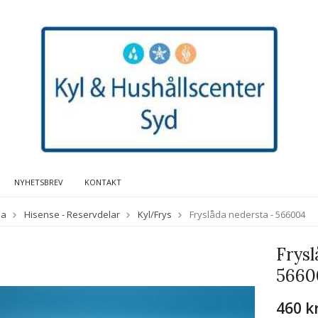
NYHETSBREV
KONTAKT
da
Hisense - Reservdelar
Kyl/Frys
Fryslåda nedersta - 566004
Frysl
5660
460 k