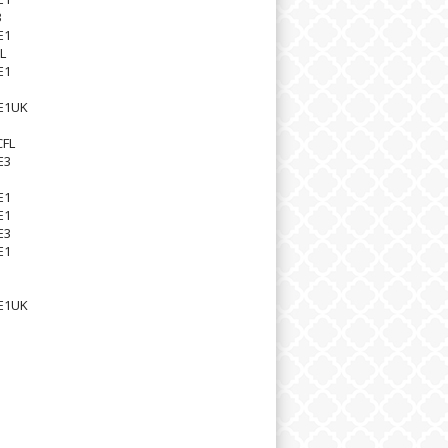
3
E1
L
E1
1
E1UK
1
СFL
E3
E1
E1
E3
E1
1
E1UK