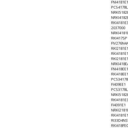
FNI4181E
PCS4178L
NRKI5182
NRKI4182
RKI4181E
2037000
NRKI4181
RKI417SP
FIV276N
RKI2181E
RKI4181E
RKI2181E
NRKI418E
FNI418EE
RKI418EE
PCS34178
FI409EE1
PCS3178L
NRKI5182
RKI4181E
FI4091E1
NRKI2181
RKI4181E
RI33D4N
RKI418FE