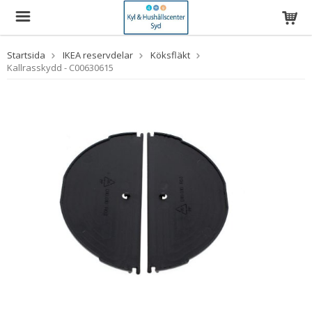
Startsida
IKEA reservdelar
Köksfläkt
Kallrasskydd - C00630615