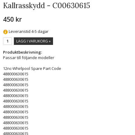
Kallrasskydd - C00630615
450 kr
Leveranstid 4-5 dagar
LÄGG I VARUKORG »
Produktbeskrivning:
Passar till följande modeller
12nc-Whirlpool Spare Part Code
488000630615
488000630615
488000630615
488000630615
488000630615
488000630615
488000630615
488000630615
488000630615
488000630615
488000630615
488000630615