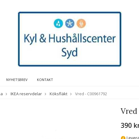
NYHETSBREV
KONTAKT
da
IKEA reservdelar
Köksfläkt
Vred - C00961792
Vred
390 k
Levera