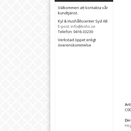
Välkommen att kontakta vår
kundtjänst.
Kyl & Hushållscenter Syd AB
E-post: info@kohs.se
Telefon: 0416-33230
Verkstad öppet enligt
överenskommelse
Ar
C0
Dir
Hög