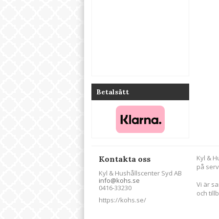
Betalsätt
Kyl & H
Kontakta oss
på serv
Kyl & Hushållscenter Syd AB
info@kohs.se
Vi är s
0416-33230
och till
https://kohs.se/