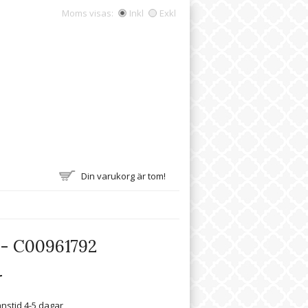
Moms visas:
Inkl
Exkl
Din varukorg är tom!
 - C00961792
r
nstid 4-5 dagar