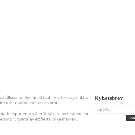
ushållscenter Syd är ett etablerat företag inriktat
Nyhetsbrev
ice och reparationer av vitvaror.
amarbetsparter och återförsäljare av reservdelar
Anm
behör till vitvaror av ett flertal olika märken .