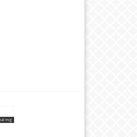
äl mig