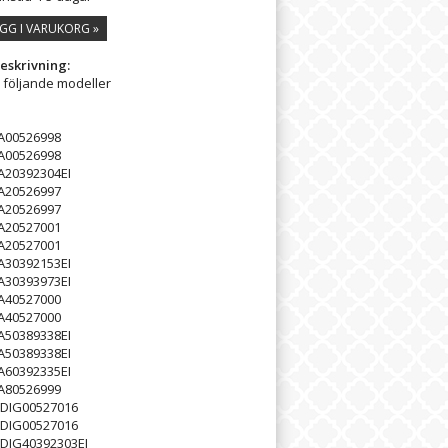
GG I VARUKORG »
eskrivning:
l följande modeller
A00526998
A00526998
20392304EI
A20526997
A20526997
A20527001
A20527001
30392153EI
30393973EI
A40527000
A40527000
50389338EI
50389338EI
60392335EI
A80526999
DIG00527016
DIG00527016
DIG40392303EI