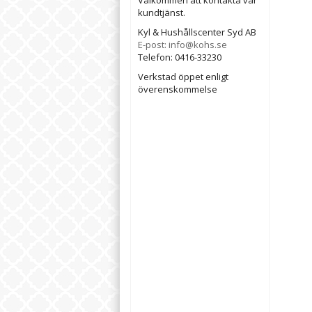
Välkommen att kontakta vår
kundtjänst.
Kyl & Hushållscenter Syd AB
E-post: info@kohs.se
Telefon: 0416-33230
Verkstad öppet enligt
överenskommelse