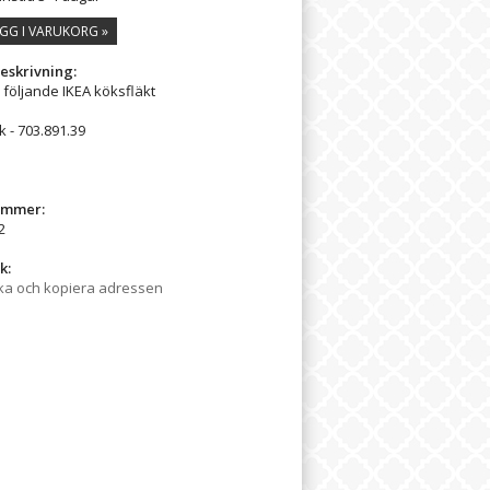
GG I VARUKORG »
eskrivning:
l följande IKEA köksfläkt
 - 703.891.39
ummer:
2
k:
ka och kopiera adressen