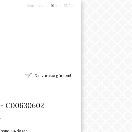
Moms visas:
Inkl
Exkl
Din varukorg är tom!
 - C00630602
r
nstid 3-4 dagar