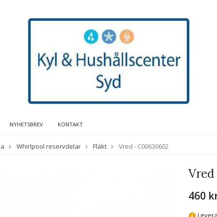
NYHETSBREV
KONTAKT
da
Whirlpool reservdelar
Fläkt
Vred - C00630602
Vred
460 k
Levera