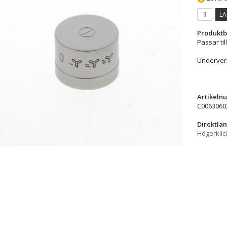
LÄ
Produktb
Passar til
Underverk
Artikeln
C0063060
Direktlän
Högerklic