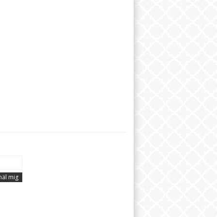
äl mig