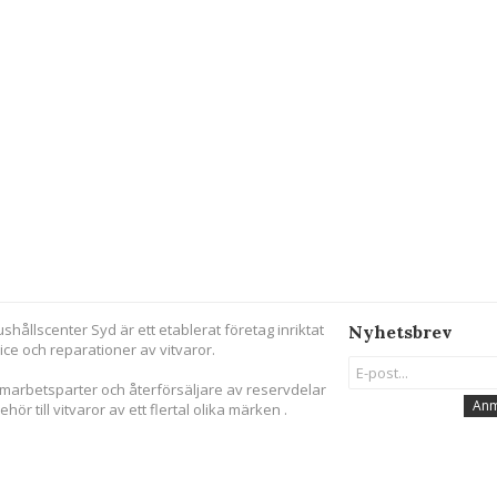
ushållscenter Syd är ett etablerat företag inriktat
Nyhetsbrev
ice och reparationer av vitvaror.
amarbetsparter och återförsäljare av reservdelar
Anm
behör till vitvaror av ett flertal olika märken .