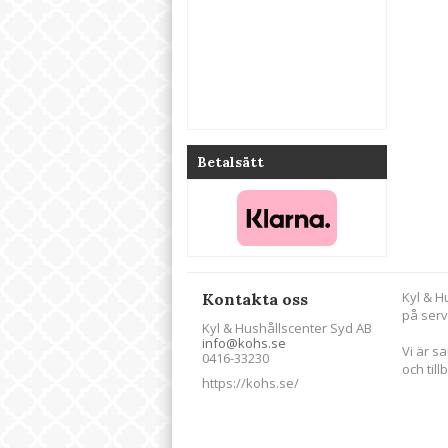
Betalsätt
Kyl & H
Kontakta oss
på serv
Kyl & Hushållscenter Syd AB
info@kohs.se
Vi är s
0416-33230
och till
https://kohs.se/