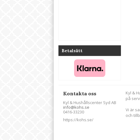
Betalsätt
Kyl & H
Kontakta oss
på serv
Kyl & Hushållscenter Syd AB
info@kohs.se
Vi är s
0416-33230
och till
https://kohs.se/