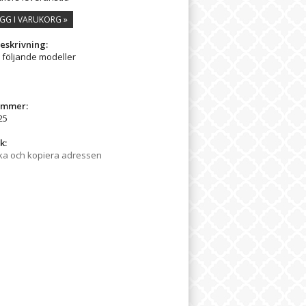
GG I VARUKORG »
eskrivning:
l följande modeller
ummer:
25
k:
ka och kopiera adressen