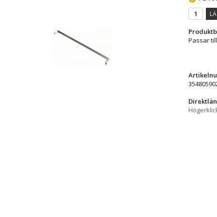
LÄ
Produktb
Passar til
Artikeln
35480590
Direktlän
Högerklic