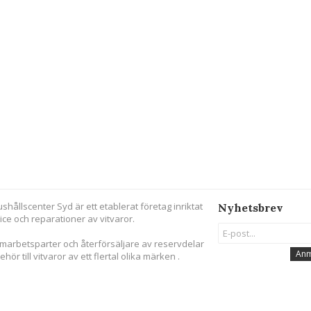
ushållscenter Syd är ett etablerat företag inriktat
Nyhetsbrev
ice och reparationer av vitvaror.
amarbetsparter och återförsäljare av reservdelar
Anm
behör till vitvaror av ett flertal olika märken .