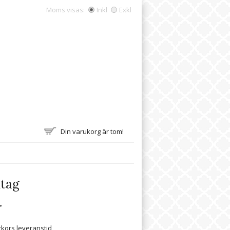
Moms visas:
Inkl
Exkl
Din varukorg är tom!
tag
r
ckors leveranstid