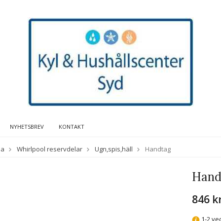
NYHETSBREV
KONTAKT
da
Whirlpool reservdelar
Ugn,spis,häll
Handtag
Hand
846 k
1-2 ve