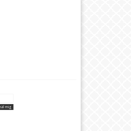
äl mig