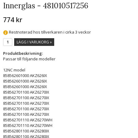
Innerglas - 481010517256
774 kr
Restnoterad hos tillverkaren i cirka 3 veckor
LÄGG I VARUKORG »
Produktbeskrivning:
Passar till följande modeller
12NC model
858562601000 AKZ626IX
858562601000 AKZ626IX
858562601000 AKZ626IX
858562701100 AKZ6270IX
858562701100 AKZ6270IX
858562701100 AKZ6270IX
858562701100 AKZ6270IX
858562701100 AKZ6270IX
858562701110 AKZ6270WH
858562701110 AKZ6270WH
858562801100 AKZ6280IX
858562801100 AKZ6280IX