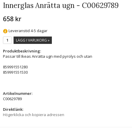
Innerglas Anrätta ugn - C00629789
658 kr
Leveranstid 4-5 dagar
LÄGG I VARUKORG »
Produktbeskrivning:
Passar till Ikeas Anrätta ugn med pyrolys och utan
859991551280
859991551530
Artikelnummer:
C00629789
Direktlänk:
Högerklicka och kopiera adressen