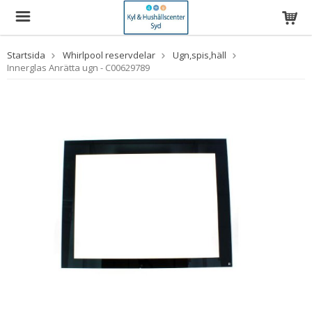
Startsida
Whirlpool reservdelar
Ugn,spis,häll
Innerglas Anrätta ugn - C00629789